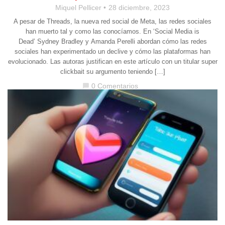
Miquel Pellicer
28 diciembre, 2023
A pesar de Threads, la nueva red social de Meta, las redes sociales
han muerto tal y como las conocíamos. En ‘Social Media is
Dead’ Sydney Bradley y Amanda Perelli abordan cómo las redes
sociales han experimentado un declive y cómo las plataformas han
evolucionado. Las autoras justifican en este artículo con un titular super
clickbait su argumento teniendo […]
0 Comentarios
chat_bubble