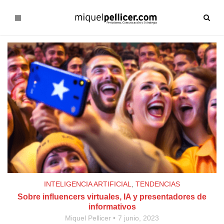
INTELIGENCIA ARTIFICIAL
,
TENDENCIAS
Sobre influencers virtuales, IA y presentadores de
informativos
Miquel Pellicer
7 junio, 2023