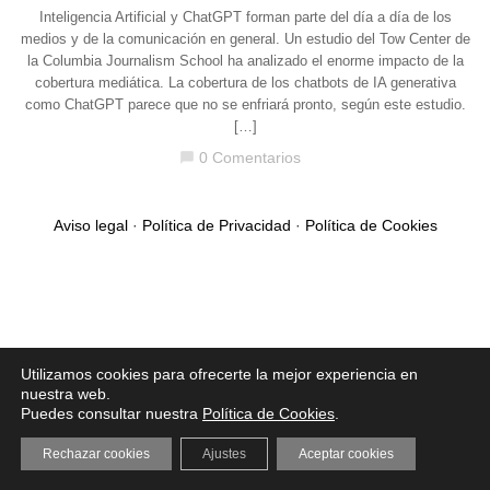
Inteligencia Artificial y ChatGPT forman parte del día a día de los
medios y de la comunicación en general. Un estudio del Tow Center de
la Columbia Journalism School ha analizado el enorme impacto de la
cobertura mediática. La cobertura de los chatbots de IA generativa
como ChatGPT parece que no se enfriará pronto, según este estudio.
[…]
0 Comentarios
chat_bubble
Aviso legal
·
Política de Privacidad
·
Política de Cookies
Utilizamos cookies para ofrecerte la mejor experiencia en
nuestra web.
Puedes consultar nuestra
Política de Cookies
.
Rechazar cookies
Ajustes
Aceptar cookies