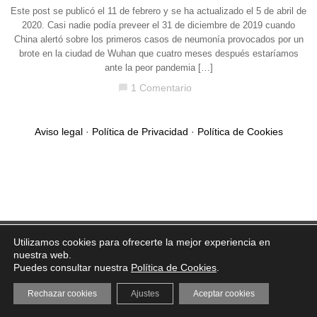
Este post se publicó el 11 de febrero y se ha actualizado el 5 de abril de
2020. Casi nadie podía preveer el 31 de diciembre de 2019 cuando
China alertó sobre los primeros casos de neumonía provocados por un
brote en la ciudad de Wuhan que cuatro meses después estaríamos
ante la peor pandemia […]
1 Comentario
chat_bubble
Aviso legal
·
Política de Privacidad
·
Política de Cookies
Utilizamos cookies para ofrecerte la mejor experiencia en
nuestra web.
Puedes consultar nuestra
Política de Cookies
.
Rechazar cookies
Ajustes
Aceptar cookies