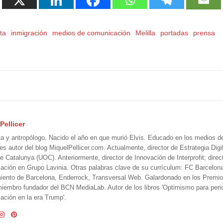
ta
inmigración
medios de comunicación
Melilla
portadas
prensa
Pellicer
ta y antropólogo. Nacido el año en que murió Elvis. Educado en los medios 
 es autor del blog MiquelPellicer.com. Actualmente, director de Estrategia Digit
e Catalunya (UOC). Anteriormente, director de Innovación de Interprofit; direc
ción en Grupo Lavinia. Otras palabras clave de su currículum: FC Barcelon
iento de Barcelona, Enderrock, Transversal Web. Galardonado en los Premi
iembro fundador del BCN MediaLab. Autor de los libros 'Optimismo para perio
ción en la era Trump'.