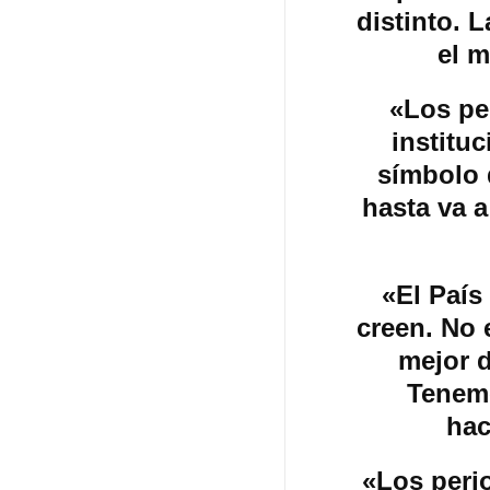
distinto. 
el 
«Los pe
institu
símbolo 
hasta va a
«El País
creen. No 
mejor d
Tenem
hac
«Los peri