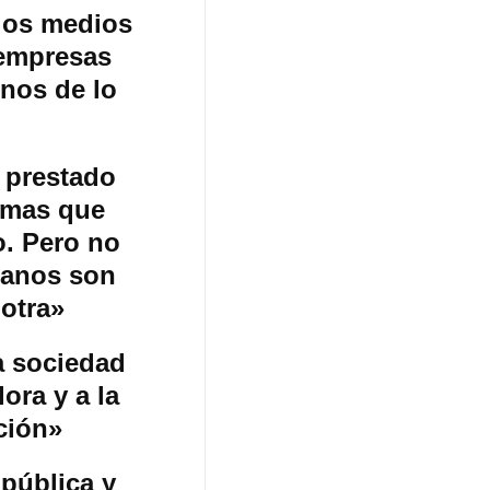
los medios
 empresas
rnos de lo
 prestado
temas que
o. Pero no
danos son
 otra»
a sociedad
ora y a la
ción»
pública y