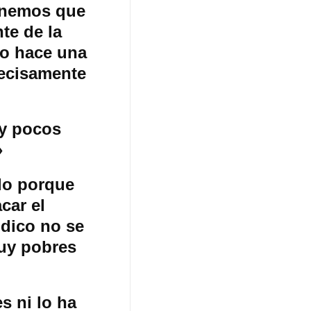
Tenemos que
te de la
so hace una
ecisamente
uy pocos
»
lo porque
car el
ódico no se
uy pobres
s ni lo ha