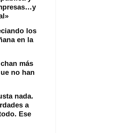
 empresas…y
al»
eciando los
ñana en la
cuchan más
que no han
sta nada.
erdades a
todo. Ese