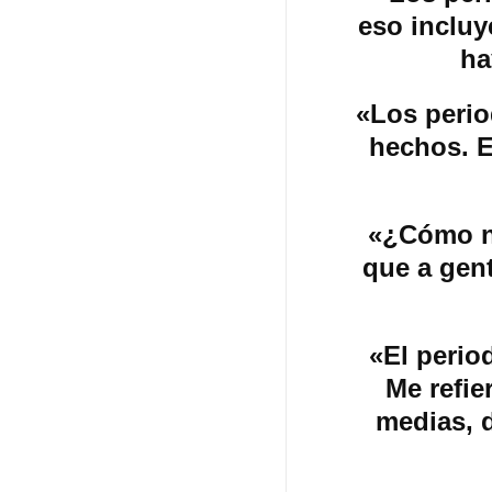
eso incluy
ha
«Los perio
hechos. E
«¿Cómo no
que a gen
«El perio
Me refie
medias, 