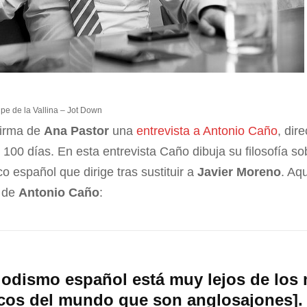
pe de la Vallina – Jot Down
firma de
Ana Pastor
una
entrevista a Antonio Caño
, dir
0 días. En esta entrevista Caño dibuja su filosofía sob
o español que dirige tras sustituir a
Javier Moreno
. Aq
s de
Antonio Caño
:
iodismo español está muy lejos de los
icos del mundo que son anglosajones].