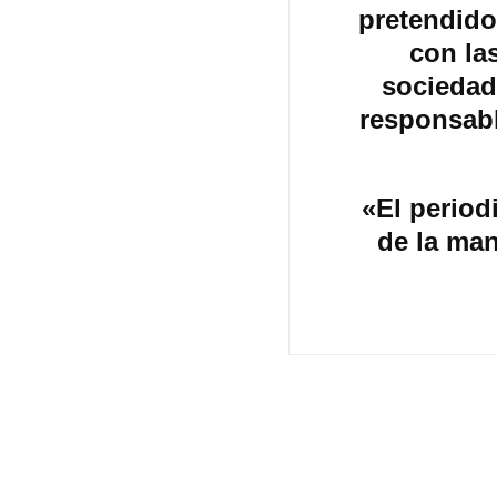
pretendido
con la
sociedad
responsabl
«El period
de la ma