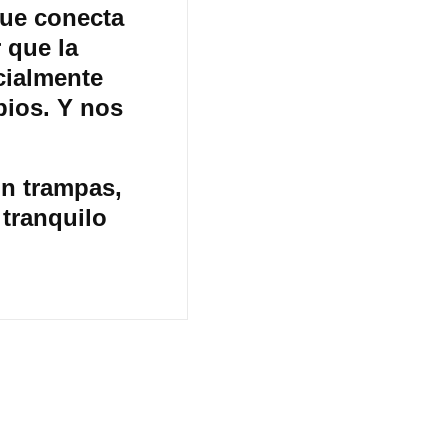
que conecta
 que la
cialmente
bios. Y nos
in trampas,
tranquilo