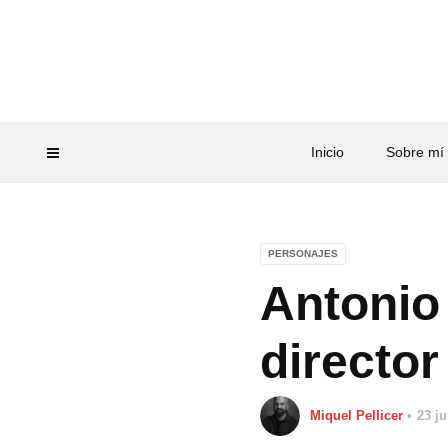
Inicio
Sobre mí
PERSONAJES
Antonio
director
Miquel Pellicer
23 j