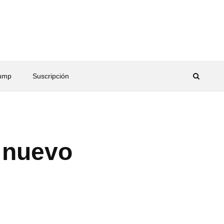
rump
Suscripción
l nuevo