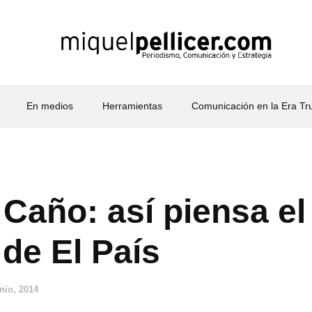
En medios
Herramientas
Comunicación en la Era T
 Caño: así piensa e
 de El País
unio, 2014