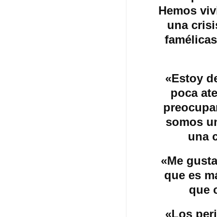
Hemos viv
una cris
famélicas
«Estoy d
poca ate
preocupan
somos un
una c
«Me gusta
que es má
que 
«Los per