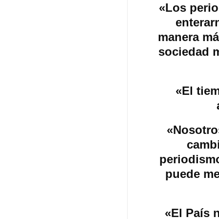
«Los perio
enterar
manera más
sociedad 
«El tie
«Nosotro
cambi
periodismo
puede me
«El País 