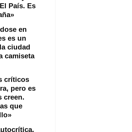
El País. Es
aña»
ndose en
es es un
la ciudad
na camiseta
 críticos
ra, pero es
s creen.
as que
llo»
tocrítica.