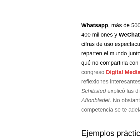
Whatsapp
, más de 500
400 millones y
WeChat
cifras de uso espectacu
reparten el mundo junt
qué no compartirla co
congreso
Digital Medi
reflexiones interesant
Schibsted
explicó las d
Aftonbladet
. No obstant
competencia se te adel
Ejemplos prácti