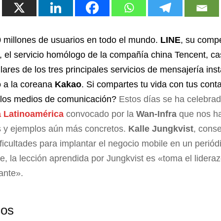
 millones de usuarios en todo el mundo.
LINE
, su comp
, el servicio homólogo de la compañía china Tencent, ca
lares de los tres principales servicios de mensajería in
o a la coreana
Kakao
. Si compartes tu vida con tus cont
n los medios de comunicación?
Estos días se ha celebrad
a Latinoamérica
convocado por la
Wan-Infra
que nos ha
es y ejemplos aún más concretos.
Kalle Jungkvist
, cons
ificultades para implantar el negocio mobile en un perió
e, la lección aprendida por Jungkvist es «toma el lidera
ante».
cos