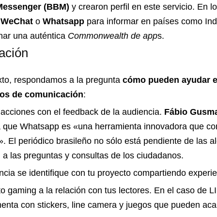
Messenger (BBM)
y crearon perfil en este servicio. En l
n
WeChat
o
Whatsapp
para informar en países como Indi
ar una auténtica
Commonwealth de app
s.
ación
xto, respondamos a la pregunta
cómo pueden ayudar es
ios de comunicación
:
dacciones con el feedback de la audiencia.
Fábio Gusm
 que Whatsapp es «una herramienta innovadora que con
». El periódico brasileño no sólo está pendiente de las al
 las preguntas y consultas de los ciudadanos.
encia se identifique con tu proyecto compartiendo experie
o gaming a la relación con tus lectores. En el caso de LI
nta con stickers, line camera y juegos que pueden ac