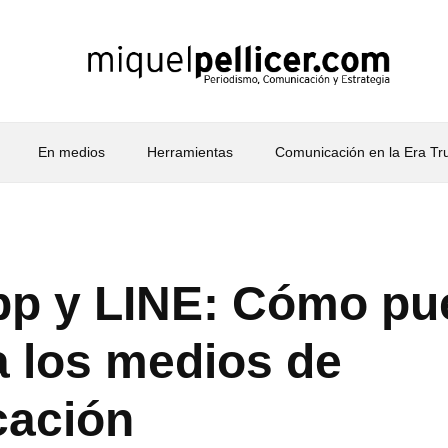
En medios
Herramientas
Comunicación en la Era T
p y LINE: Cómo pu
a los medios de
cación