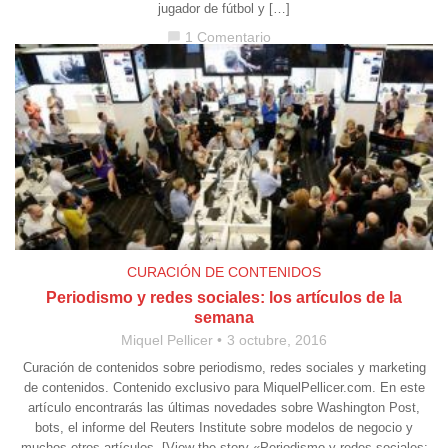
jugador de fútbol y […]
1 Comentario
chat_bubble
CURACIÓN DE CONTENIDOS
Periodismo y redes sociales: los artículos de la
semana
Miquel Pellicer
3 octubre, 2016
Curación de contenidos sobre periodismo, redes sociales y marketing
de contenidos. Contenido exclusivo para MiquelPellicer.com. En este
artículo encontrarás las últimas novedades sobre Washington Post,
bots, el informe del Reuters Institute sobre modelos de negocio y
muchos otros artículos. [View the story «Periodismo y redes sociales: