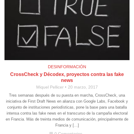
DESINFORMACIÓN
CrossCheck y Décodex, proyectos contra las fake
news
Miquel Pellicer
20 marzo, 2017
Tres semanas después de su puesta en marcha, CrossCheck, una
iniciativa de First Draft News en alianza con Google Labs, Facebook y
conjunto de instituciones periodísticas, pone la base para una batalla
intensa contra las fake news en el transcurso de la campaña electoral
en Francia. Más de treinta medios de comunicación, principalmente de
Francia y […]
0 Comentarios
chat_bubble