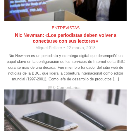
ENTREVISTAS
Nic Newman: «Los periodistas deben volver a
conectarse con sus lectores»
Miquel Pellicer
22 marzo, 2018
Nic Newman es un periodista y estratega digital que desempeñó un
papel clave en la configuración de los servicios de Internet de la BBC
durante más de una década. Fue miembro fundador del sitio web de
noticias de la BBC, que lidera la cobertura internacional como editor
mundial (1997-2001). Como jefe de desarrollo de productos […]
0 Comentarios
chat_bubble