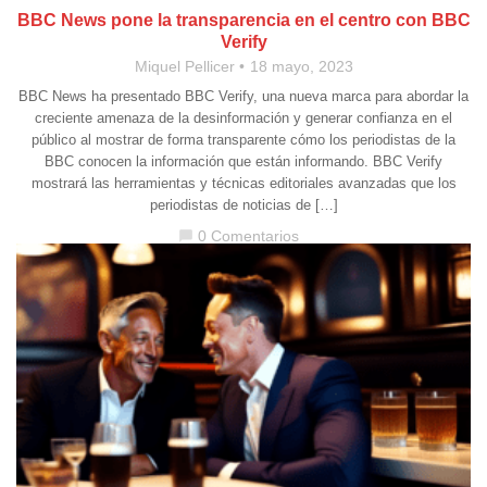
BBC News pone la transparencia en el centro con BBC
Verify
Miquel Pellicer
18 mayo, 2023
BBC News ha presentado BBC Verify, una nueva marca para abordar la
creciente amenaza de la desinformación y generar confianza en el
público al mostrar de forma transparente cómo los periodistas de la
BBC conocen la información que están informando. BBC Verify
mostrará las herramientas y técnicas editoriales avanzadas que los
periodistas de noticias de […]
0 Comentarios
chat_bubble