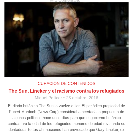
1 Comentario
chat_bubble
CURACIÓN DE CONTENIDOS
The Sun, Lineker y el racismo contra los refugiados
Miquel Pellicer
23 octubre, 2016
El diario británico The Sun la vuelve a liar. El periódico propiedad de
Rupert Murdoch (News Corp) consideraba acertada la propuesta de
algunos políticos hace unos días para que el gobierno británico
contrastara la edad de los refugiados menores de edad revisando su
dentadura. Estas afirmaciones han provocado que Gary Lineker, ex