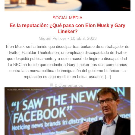
SOCIAL MEDIA
Es la reputación: ¿Qué pasa con Elon Musk y Gary
Lineker?
Miquel Pellicer
10 abril, 2023
Elon Musk se ha tenido que disculpar tras burlarse de un trabajador de
Twitter, Haraldur Thorleifsson, un empleado discapacitado de Twitter
que despidió publicamente y a quien acusó de fingir su discapacidad.
La BBC ha tenido que readmitir a Gary Lineker tras sus comentarios
contra la la nueva política de inmigración del gobierno británico. La
reputación es algo medible en bolsa, usuarios […]
0 Comentarios
chat_bubble