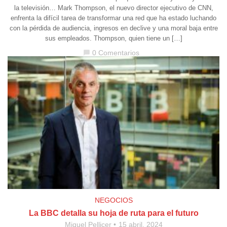
la televisión… Mark Thompson, el nuevo director ejecutivo de CNN,
enfrenta la difícil tarea de transformar una red que ha estado luchando
con la pérdida de audiencia, ingresos en declive y una moral baja entre
sus empleados. Thompson, quien tiene un […]
0 Comentarios
chat_bubble
NEGOCIOS
La BBC detalla su hoja de ruta para el futuro
Miquel Pellicer
15 abril, 2024