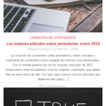
CURACIÓN DE CONTENIDOS
Los mejores artículos sobre periodismo: enero 2018
Miquel Pellicer
12 febrero, 2018
La curación de contenidos sobre periodismo, redes sociales y
marketing de contenidos viene cargada de noticias muy destacadas.
Con la mirada puesta aún en los mejores artículos de 2017,
empezamos este recopilatorio con los mejores contenidos que debes
leer en este inicio de año. Así que, aquí vamos con los artículos que
deberías leer para […]
0 Comentarios
chat_bubble