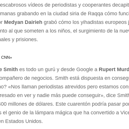
s escabrosos vídeos de periodistas y cooperantes decapi
manas grabando en la ciudad siria de Raqqa cómo funci
or
Medyan Dairieh
grabó cómo los yihadistas europeos j
nto al que someten a los niños, el surgimiento de la nuev
nales y prisiones.
va CNN»
e Smith
es todo un gurú y desde Google a
Rupert Mur
 compañero de negocios. Smith está dispuesta en conse
o? «Nos llaman periodistas atrevidos pero estamos cons
eresado en ver y nadie más puede conseguir», dice Smith
400 millones de dólares. Este cuarentón podría pasar p
es el genio de la lámpara mágica que ha convertido a Vi
en Estados Unidos.