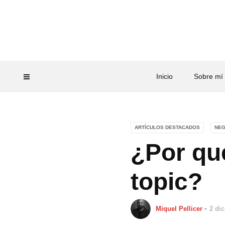
Inicio
Sobre mí
ARTÍCULOS DESTACADOS
NEG
¿Por qu
topic?
Miquel Pellicer
2 di