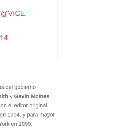
@VICE
014
s del gobierno
ith
y
Gavin McInes
n el editor original,
e en 1994, y para mayor
 York en 1999.