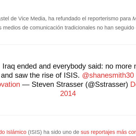
astel de Vice Media, ha refundado el reporterismo para
M
s medios de comunicación tradicionales no han seguido 
n Iraq ended and everybody said: no more 
and saw the rise of ISIS.
@shanesmith30
vation
— Steven Strasser (@Sstrasser)
D
2014
do Islámico
(ISIS) ha sido uno de
sus reportajes más con