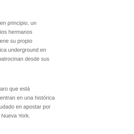
en principio, un
itios hermanos
iene su propio
sica underground en
s patrocinan desde sus
laro que está
ntran en una histórica
dudado en apostar por
e Nueva York.