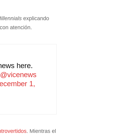
illennials
explicando
con atención.
news here.
@vicenews
ecember 1,
trovertidos
. Mientras el