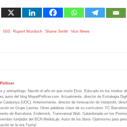
o
ISIS
Rupert Murdoch
Shane Smith
Vice News
Pellicer
ta y antropólogo. Nacido el año en que murió Elvis. Educado en los medios 
 es autor del blog MiquelPellicer.com. Actualmente, director de Estrategia Digit
e Catalunya (UOC). Anteriormente, director de Innovación de Interprofit; direc
ción en Grupo Lavinia. Otras palabras clave de su currículum: FC Barcelon
iento de Barcelona, Enderrock, Transversal Web. Galardonado en los Premi
iembro fundador del BCN MediaLab. Autor de los libros 'Optimismo para perio
ción en la era Trump'.