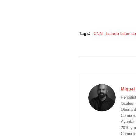
Tags:
CNN
Estado Islámic
Miquel 
Periodis
locales,
Oberta d
Comunica
Ayuntam
2010 y m
Comunica