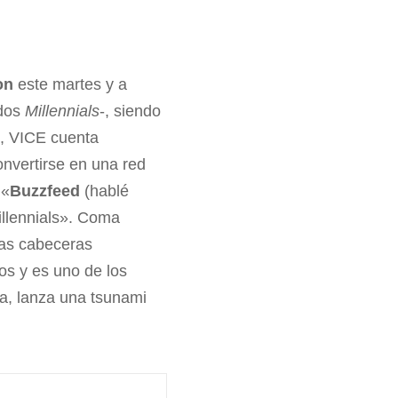
on
este martes y a
ados
Millennials
-, siendo
4, VICE cuenta
nvertirse en una red
 «
Buzzfeed
(hablé
illennials». Coma
las cabeceras
os y es uno de los
a, lanza una tsunami