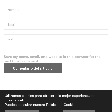
Save my name, email, and website in this browser for the
next time I comment.
Aviso legal
·
Política de Privacidad
·
Política de Cookies
Utilizamos cookies para ofrecerte la mejor experiencia en
nuestra web.
Puedes consultar nuestra
Política de Cookies
.