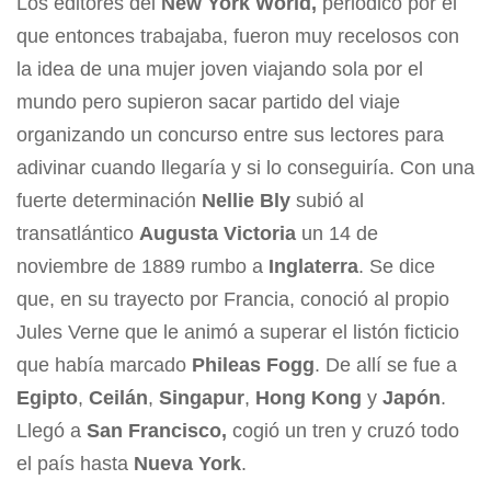
Los editores del
New York World,
periódico por el
que entonces trabajaba, fueron muy recelosos con
la idea de una mujer joven viajando sola por el
mundo pero supieron sacar partido del viaje
organizando un concurso entre sus lectores para
adivinar cuando llegaría y si lo conseguiría. Con una
fuerte determinación
Nellie Bly
subió al
transatlántico
Augusta Victoria
un 14 de
noviembre de 1889 rumbo a
Inglaterra
. Se dice
que, en su trayecto por Francia, conoció al propio
Jules Verne que le animó a superar el listón ficticio
que había marcado
Phileas Fogg
. De allí se fue a
Egipto
,
Ceilán
,
Singapur
,
Hong Kong
y
Japón
.
Llegó a
San Francisco,
cogió un tren y cruzó todo
el país hasta
Nueva York
.