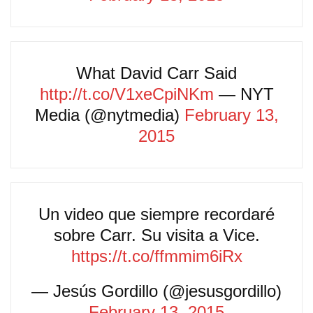
What David Carr Said
http://t.co/V1xeCpiNKm
— NYT
Media (@nytmedia)
February 13,
2015
Un video que siempre recordaré
sobre Carr. Su visita a Vice.
https://t.co/ffmmim6iRx
— Jesús Gordillo (@jesusgordillo)
February 13, 2015