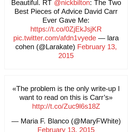
Beautiful. RT
@nickbilton
: The Two
Best Pieces of Advice David Carr
Ever Gave Me:
https://t.co/0ZjEkJsjKR
pic.twitter.com/afdn1vyede
— lara
cohen (@Larakate)
February 13,
2015
«The problem is the only write-up I
want to read on this is Carr’s»
http://t.co/Zuc9l6s18Z
— Maria F. Blanco (@MaryFWhite)
February 13, 2015