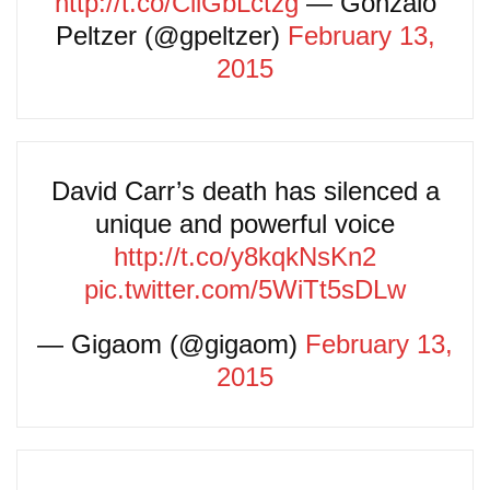
http://t.co/CilGbLctzg
— Gonzalo
Peltzer (@gpeltzer)
February 13,
2015
David Carr’s death has silenced a
unique and powerful voice
http://t.co/y8kqkNsKn2
pic.twitter.com/5WiTt5sDLw
— Gigaom (@gigaom)
February 13,
2015