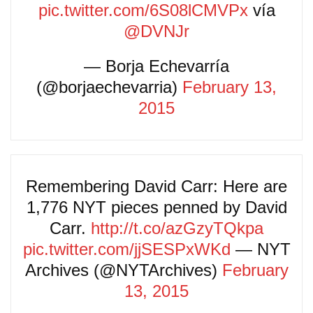
pic.twitter.com/6S08lCMVPx
vía
@DVNJr
— Borja Echevarría
(@borjaechevarria)
February 13,
2015
Remembering David Carr: Here are
1,776 NYT pieces penned by David
Carr.
http://t.co/azGzyTQkpa
pic.twitter.com/jjSESPxWKd
— NYT
Archives (@NYTArchives)
February
13, 2015