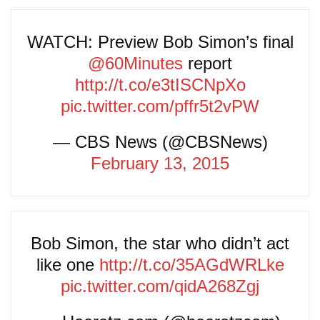
WATCH: Preview Bob Simon’s final
@60Minutes
report
http://t.co/e3tISCNpXo
pic.twitter.com/pffr5t2vPW
— CBS News (@CBSNews)
February 13, 2015
Bob Simon, the star who didn’t act
like one
http://t.co/35AGdWRLke
pic.twitter.com/qidA268Zgj