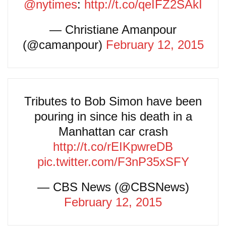
@nytimes
:
http://t.co/qeIFZ2SAkI
— Christiane Amanpour
(@camanpour)
February 12, 2015
Tributes to Bob Simon have been
pouring in since his death in a
Manhattan car crash
http://t.co/rEIKpwreDB
pic.twitter.com/F3nP35xSFY
— CBS News (@CBSNews)
February 12, 2015