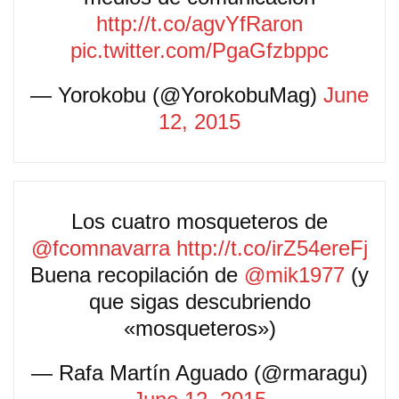
http://t.co/agvYfRaron
pic.twitter.com/PgaGfzbppc
— Yorokobu (@YorokobuMag)
June
12, 2015
Los cuatro mosqueteros de
@fcomnavarra
http://t.co/irZ54ereFj
Buena recopilación de
@mik1977
(y
que sigas descubriendo
«mosqueteros»)
— Rafa Martín Aguado (@rmaragu)