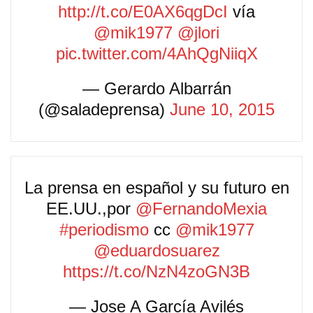
http://t.co/E0AX6qgDcI
vía
@mik1977
@jlori
pic.twitter.com/4AhQgNiiqX
— Gerardo Albarrán
(@saladeprensa)
June 10, 2015
La prensa en español y su futuro en
EE.UU.,por
@FernandoMexia
#periodismo
cc
@mik1977
@eduardosuarez
https://t.co/NzN4zoGN3B
— Jose A García Avilés