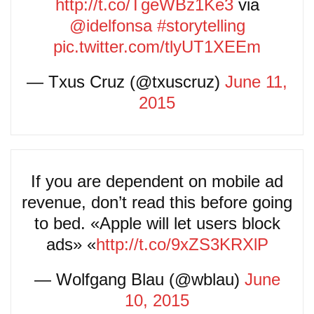
http://t.co/TgeWBz1Ke3
via
@idelfonsa
#storytelling
pic.twitter.com/tlyUT1XEEm
— Txus Cruz (@txuscruz)
June 11,
2015
If you are dependent on mobile ad
revenue, don’t read this before going
to bed. «Apple will let users block
ads» «
http://t.co/9xZS3KRXlP
— Wolfgang Blau (@wblau)
June
10, 2015