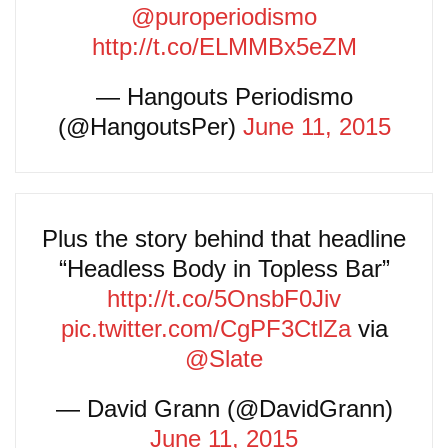
@puroperiodismo
http://t.co/ELMMBx5eZM
— Hangouts Periodismo
(@HangoutsPer)
June 11, 2015
Plus the story behind that headline
“Headless Body in Topless Bar”
http://t.co/5OnsbF0Jiv
pic.twitter.com/CgPF3CtlZa
via
@Slate
— David Grann (@DavidGrann)
June 11, 2015