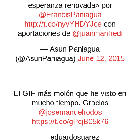
esperanza renovada» por
@FrancisPaniagua
http://t.co/nyvYHDYJce
con
aportaciones de
@juanmanfredi
— Asun Paniagua
(@AsunPaniagua)
June 12, 2015
El GIF más molón que he visto en
mucho tiempo. Gracias
@josemanuelrodos
https://t.co/gPcjB05k76
— eduardosuarez