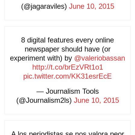
(@jagaraviles)
June 10, 2015
8 digital features every online
newspaper should have (or
experiment with) by
@valeriobassan
http://t.co/brEzVRt1o1
pic.twitter.com/KK31esrEcE
— Journalism Tools
(@Journalism2ls)
June 10, 2015
A los periodistas se nos valora peor