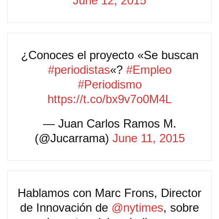
June 12, 2015
¿Conoces el proyecto «Se buscan
#periodistas
«?
#Empleo
#Periodismo
https://t.co/bx9v7o0M4L
— Juan Carlos Ramos M.
(@Jucarrama)
June 11, 2015
Hablamos con Marc Frons, Director
de Innovación de
@nytimes
, sobre