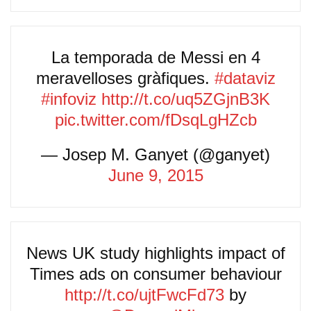
La temporada de Messi en 4
meravelloses gràfiques.
#dataviz
#infoviz
http://t.co/uq5ZGjnB3K
pic.twitter.com/fDsqLgHZcb
— Josep M. Ganyet (@ganyet)
June 9, 2015
News UK study highlights impact of
Times ads on consumer behaviour
http://t.co/ujtFwcFd73
by