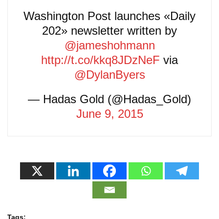
Washington Post launches «Daily
202» newsletter written by
@jameshohmann
http://t.co/kkq8JDzNeF
via
@DylanByers
— Hadas Gold (@Hadas_Gold)
June 9, 2015
Tags: