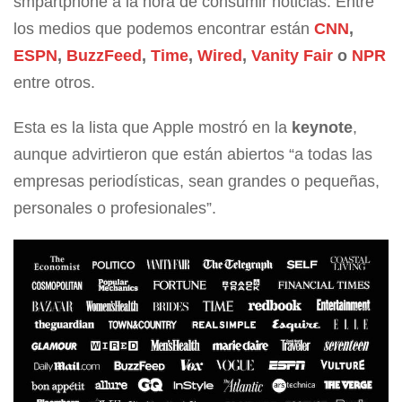
smpartphone a la hora de consumir noticias. Entre
los medios que podemos encontrar están
CNN
,
ESPN
,
BuzzFeed
,
Time
,
Wired
,
Vanity Fair
o
NPR
entre otros.
Esta es la lista que Apple mostró en la
keynote
,
aunque advirtieron que están abiertos “a todas las
empresas periodísticas, sean grandes o pequeñas,
personales o profesionales”.