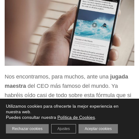
Nos encontramos, para muchos, ante una
jugada
maestra
del CEO más famoso del mundo. Ya
habréis oído casi de todo sobre esta fórmula que si
bien crea una mejor experiencia al usuario (podrán
Utilizamos cookies para ofrecerte la mejor experiencia en
nuestra web.
agrandarse las fotografías, los vídeos se
Puedes consultar nuestra
Política de Cookies
.
reproducirán automáticamente, interactuar con
Rechazar cookies
Ajustes
Aceptar cookies
mapas interactivos, etc), también ha encontrado