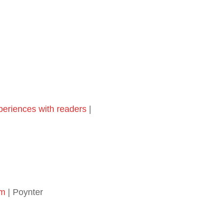
periences with readers
|
sm
| Poynter