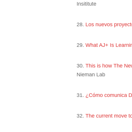
Insititute
28.
Los nuevos proyecto
29.
What AJ+ Is Learni
30.
This is how The New
Nieman Lab
31.
¿Cómo comunica D
32.
The current move to 