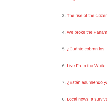
3.
The rise of the citize
4.
We broke the Panama
5.
¿Cuánto cobran los ‘
6.
Live From the White 
7.
¿Están asumiendo ya 
8.
Local news: a surviva