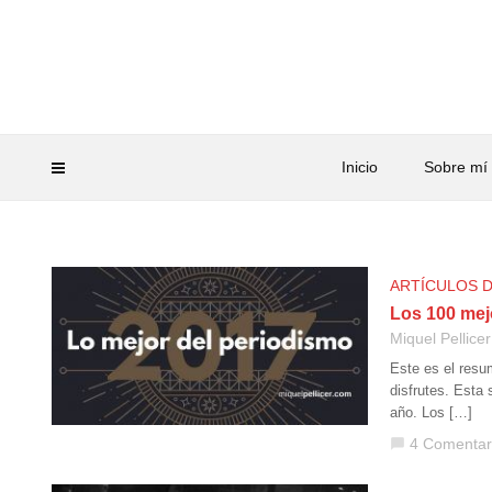
Inicio
Sobre mí
ARTÍCULOS 
Los 100 mej
Miquel Pellicer
Este es el resu
disfrutes. Esta 
año. Los […]
4 Comentar
chat_bubble