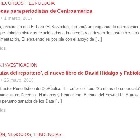
RECURSOS
,
TECNOLOGÍA
ecas para periodistas de Centroamérica
1 marzo, 2017
, en alianza con El Faro (El Salvador), realizará un programa de entrenamient
e trabajen historias relacionadas a la energía y al desarrollo sostenible. Lo
limentación. El encuentro es posible con el apoyo de […]
ios
S
,
INVESTIGACIÓN
uiza del reportero’, el nuevo libro de David Hidalgo y Fabiol
26 mayo, 2016
director Periodístico de OjoPúblico. Es autor del libro “Sombras de un rescat
nacional de Derechos Humanos y Periodismo. Becario del Edward R. Murrow 
po peruano ganador de los Data […]
ios
ÓN
,
NEGOCIOS
,
TENDENCIAS