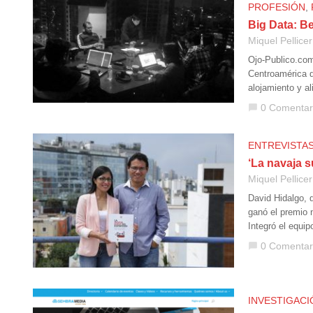
PROFESIÓN
,
Big Data: B
Miquel Pellicer
Ojo-Publico.com
Centroamérica qu
alojamiento y a
0 Comentar
chat_bubble
ENTREVISTA
‘La navaja s
Miquel Pellicer
David Hidalgo, 
ganó el premio 
Integró el equi
0 Comentar
chat_bubble
INVESTIGACI