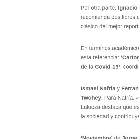
Por otra parte,
Ignacio
recomienda dos libros d
clásico del mejor repo
En términos académic
esta referencia:
‘Carto
de la Covid-19’
, coord
Ismael Nafría
y
Ferran
Twohey
. Para Nafría, 
Lalueza destaca que es
la sociedad y contribu
‘Noviembre’
de
Jorge