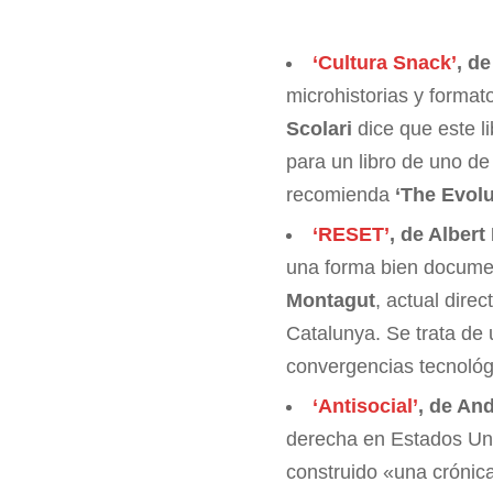
‘Cultura Snack’
, d
microhistorias y format
Scolari
dice que este l
para un libro de uno de
recomienda
‘The Evol
‘RESET’
, de Albert
una forma bien documen
Montagut
, actual dire
Catalunya. Se trata de 
convergencias tecnológ
‘Antisocial’
, de An
derecha en Estados Uni
construido «una crónic