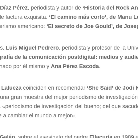
 Díaz Pérez
, periodista y autor de
‘Historia del Rock An
e factura exquisita:
‘El camino más corto’, de Manu 
rterismo americano:
‘El secreto de Joe Gould’, de Jose
os,
Luis Miguel Pedrero
, periodista y profesor de la Uni
grafía de la comunicación postdigital: medios y audi
inado por él mismo y
Ana Pérez Escoda
.
 Lalueza
coinciden en recomendar
‘She Said’
de
Jodi 
«una gran muestra del mejor periodismo de investigación
 «periodismo de investigación del bueno; del que sacud
ye a cambiar el mundo a mejor».
 Galán
, sobre el asesinato del padre
Ellacuría
en 1989 e