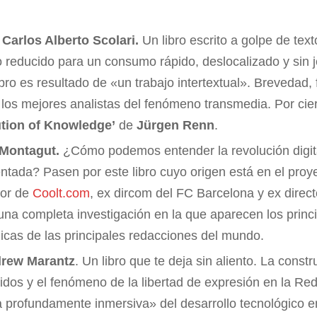
e Carlos Alberto Scolari.
Un libro escrito a golpe de text
o reducido para un consumo rápido, deslocalizado y sin 
ibro es resultado de «un trabajo intertextual». Brevedad,
 los mejores analistas del fenómeno transmedia. Por ciert
ution of Knowledge’
de
Jürgen Renn
.
 Montagut.
¿Cómo podemos entender la revolución digita
tada? Pasen por este libro cuyo origen está en el proye
ctor de
Coolt.com
, ex dircom del FC Barcelona y ex direc
una completa investigación en la que aparecen los princi
icas de las principales redacciones del mundo.
drew Marantz
. Un libro que te deja sin aliento. La const
dos y el fenómeno de la libertad de expresión en la Re
a profundamente inmersiva» del desarrollo tecnológico e