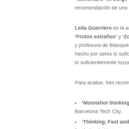
recomendación de uno d
Leila Guerriero
es la 
‘Frutos extraños’
y
‘Z
y profesora de Blanquer
hecho por seres lo suf
lo suficientemente tozu
Para acabar, tres rec
‘Moonshot thinking’
Barcelona Tech City.
‘Thinking, Fast an