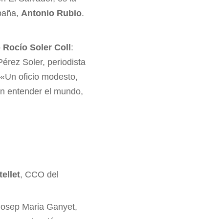
spaña,
Antonio Rubio
.
o
Rocío Soler Coll
:
érez Soler, periodista
 «Un oficio modesto,
án entender el mundo,
ellet
, CCO del
Josep Maria Ganyet,