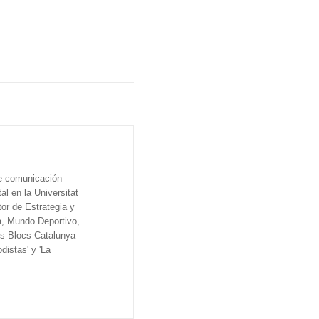
de comunicación
al en la Universitat
tor de Estrategia y
a, Mundo Deportivo,
os Blocs Catalunya
distas' y 'La