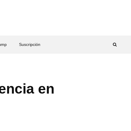
rump
Suscripción
encia en