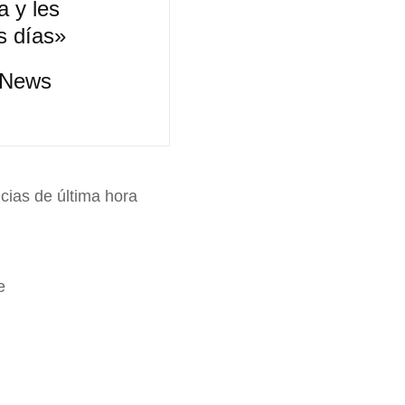
 y les
s días»
C News
icias de última hora
e