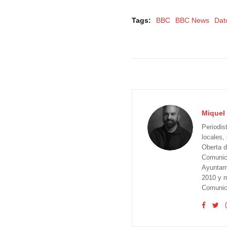
Tags:
BBC
BBC News
Dat
Miquel 
Periodis
locales,
Oberta d
Comunica
Ayuntam
2010 y m
Comunica