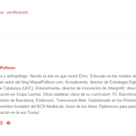
os
verificación
Pellicer
ta y antropólogo. Nacido el año en que murió Elvis. Educado en los medios 
 es autor del blog MiquelPellicer.com. Actualmente, director de Estrategia Digit
e Catalunya (UOC). Anteriormente, director de Innovación de Interprofit; direc
ción en Grupo Lavinia. Otras palabras clave de su currículum: FC Barcelon
iento de Barcelona, Enderrock, Transversal Web. Galardonado en los Premi
iembro fundador del BCN MediaLab. Autor de los libros 'Optimismo para perio
ción en la era Trump'.