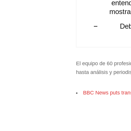
enten
mostra
Deb
El equipo de 60 profesi
hasta análisis y periodi
BBC News puts trans