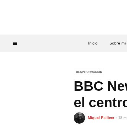
Inicio
Sobre mí
DESINFORMACIÓN
BBC New
el centr
Miquel Pellicer
18 m