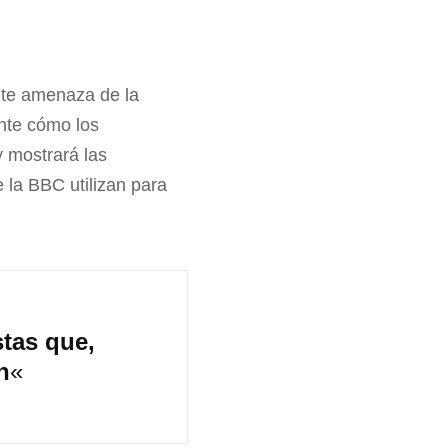
nte amenaza de la
ente cómo los
y mostrará las
e la BBC utilizan para
stas que,
n
«