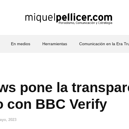
En medios
Herramientas
Comunicación en la Era T
s pone la transpar
o con BBC Verify
ayo, 2023