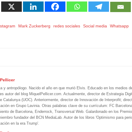
nstagram
Mark Zuckerberg
redes sociales
Social media
Whatsapp
Pellicer
ta y antropólogo. Nacido el año en que murió Elvis. Educado en los medios 
 es autor del blog MiquelPellicer.com. Actualmente, director de Estrategia Digit
e Catalunya (UOC). Anteriormente, director de Innovación de Interprofit; direc
ción en Grupo Lavinia. Otras palabras clave de su currículum: FC Barcelon
iento de Barcelona, Enderrock, Transversal Web. Galardonado en los Premi
iembro fundador del BCN MediaLab. Autor de los libros 'Optimismo para perio
ción en la era Trump'.