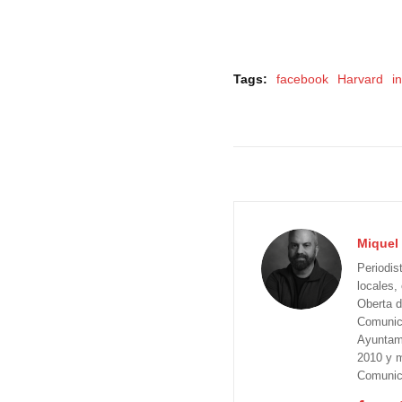
Tags:
facebook
Harvard
i
Miquel 
Periodis
locales,
Oberta d
Comunica
Ayuntam
2010 y m
Comunica