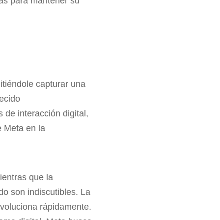
ogías para mantener su
tiéndole capturar una
recido
de interacción digital,
e Meta en la
ientras que la
do son indiscutibles. La
evoluciona rápidamente.