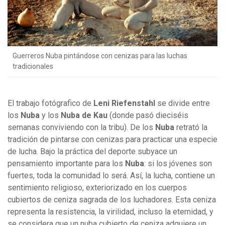
Guerreros Nuba pintándose con cenizas para las luchas
tradicionales
El trabajo fotógrafico de
Leni Riefenstahl
se divide entre
los
Nuba
y los
Nuba de Kau
(donde pasó dieciséis
semanas conviviendo con la tribu). De los
Nuba
retrató la
tradición de pintarse con cenizas para practicar una especie
de lucha. Bajo la práctica del deporte subyace un
pensamiento importante para los
Nuba
: si los jóvenes son
fuertes, toda la comunidad lo será. Así, la lucha, contiene un
sentimiento religioso, exteriorizado en los cuerpos
cubiertos de ceniza sagrada de los luchadores. Esta ceniza
representa la resistencia, la virilidad, incluso la eternidad, y
se considera que un nuba cubierto de ceniza adquiere un