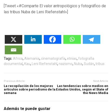
[Tweet «#Comparte El valor antropológico y fotográfico de
las tribus Nuba de Leni Riefenstahl»]
Tags:
Africa
,
Alemania
,
cinematografía
,
etnias
,
fotografia
documental
,
Kau
,
Leni Riefenstahl
,
nazismo
,
Nuba
,
Sudán
,
tribus
Previous Article
Next Article
La recopilación de los mejores
Las tendencias sobre medios en
artículos sobre periodismo de la
Estados Unidos, según el State of
semana
the News Media
Además te puede gustar