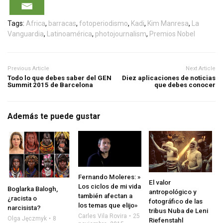
Tags:
Africa
,
barracas
,
fotoperiodismo
,
Kadi
,
Kim Manresa
,
La
Vanguardia
,
Latinoamérica
,
photojournalism
,
Premios Nobel
Previous Article
Next Article
Todo lo que debes saber del GEN
Diez aplicaciones de noticias
Summit 2015 de Barcelona
que debes conocer
Además te puede gustar
Fernando Moleres: »
El valor
Los ciclos de mi vida
Boglarka Balogh,
antropológico y
también afectan a
¿racista o
fotográfico de las
los temas que elijo»
narcisista?
tribus Nuba de Leni
Carles Vila Rovira
25
Olga Jęczmyk
8
Riefenstahl