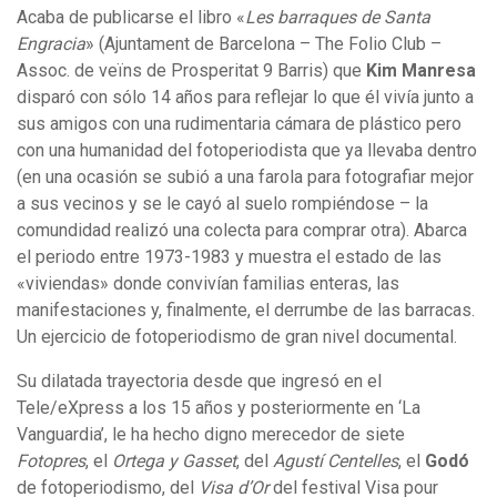
Acaba de publicarse el libro «
Les barraques de Santa
Engracia
» (Ajuntament de Barcelona – The Folio Club –
Assoc. de veïns de Prosperitat 9 Barris) que
Kim Manresa
disparó con sólo 14 años para reflejar lo que él vivía junto a
sus amigos con una rudimentaria cámara de plástico pero
con una humanidad del fotoperiodista que ya llevaba dentro
(en una ocasión se subió a una farola para fotografiar mejor
a sus vecinos y se le cayó al suelo rompiéndose – la
comundidad realizó una colecta para comprar otra). Abarca
el periodo entre 1973-1983 y muestra el estado de las
«viviendas» donde convivían familias enteras, las
manifestaciones y, finalmente, el derrumbe de las barracas.
Un ejercicio de fotoperiodismo de gran nivel documental.
Su dilatada trayectoria desde que ingresó en el
Tele/eXpress a los 15 años y posteriormente en ‘La
Vanguardia’, le ha hecho digno merecedor de siete
Fotopres
, el
Ortega y Gasset
, del
Agustí Centelles
, el
Godó
de fotoperiodismo, del
Visa d’Or
del festival Visa pour