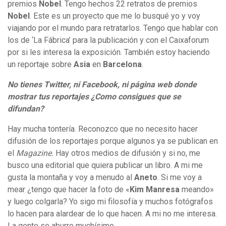
premios
Nobel
. Tengo hechos 22 retratos de premios
Nobel
. Este es un proyecto que me lo busqué yo y voy
viajando por el mundo para retratarlos. Tengo que hablar con
los de ‘La Fábrica’ para la publicación y con el Caixaforum
por si les interesa la exposición. También estoy haciendo
un reportaje sobre
Asia
en
Barcelona
.
No tienes Twitter, ni Facebook, ni página web donde
mostrar tus reportajes ¿Como consigues que se
difundan?
Hay mucha tontería. Reconozco que no necesito hacer
difusión de los reportajes porque algunos ya se publican en
el
Magazine.
Hay otros medios de difusión y si no, me
busco una editorial que quiera publicar un libro. A mi me
gusta la montaña y voy a menudo al
Aneto
. Si me voy a
mear ¿tengo que hacer la foto de «
Kim Manresa
meando»
y luego colgarla? Yo sigo mi filosofía y muchos fotógrafos
lo hacen para alardear de lo que hacen. A mi no me interesa.
La gente se aburre muchísimo.