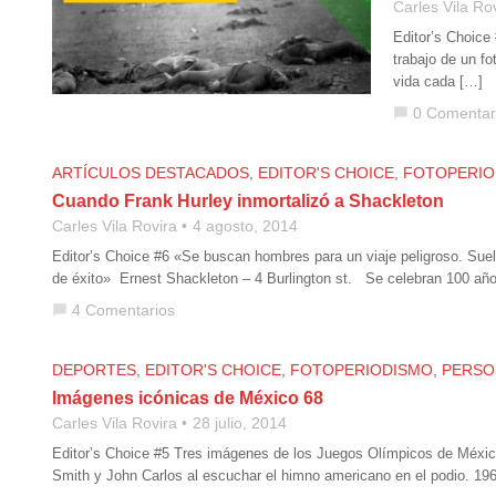
Carles Vila Ro
Editor’s Choice
trabajo de un f
vida cada […]
0 Comentar
chat_bubble
ARTÍCULOS DESTACADOS
,
EDITOR'S CHOICE
,
FOTOPERIO
Cuando Frank Hurley inmortalizó a Shackleton
Carles Vila Rovira
4 agosto, 2014
Editor’s Choice #6 «Se buscan hombres para un viaje peligroso. Sue
de éxito» Ernest Shackleton – 4 Burlington st. Se celebran 100 año
4 Comentarios
chat_bubble
DEPORTES
,
EDITOR'S CHOICE
,
FOTOPERIODISMO
,
PERSO
Imágenes icónicas de México 68
Carles Vila Rovira
28 julio, 2014
Editor’s Choice #5 Tres imágenes de los Juegos Olímpicos de México
Smith y John Carlos al escuchar el himno americano en el podio. 1