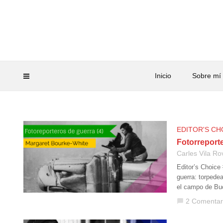
Inicio
Sobre mí
EDITOR'S CH
Fotorreport
Carles Vila Ro
Editor’s Choice
guerra: torpedea
el campo de Bu
2 Comentar
chat_bubble