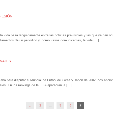
FESIÓN
 vida pasa lánguidamente entre las noticias previsibles y las que ya han ocur
estamentos de un periódico y, como vasos comunicantes, la vida […]
NAJES
aba para disputar el Mundial de Fútbol de Corea y Japón de 2002, dos afici
nales. En los rankings de la FIFA aparecían la […]
...
1
…
5
6
7