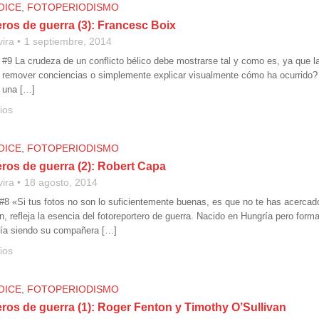
OICE
,
FOTOPERIODISMO
ros de guerra (3): Francesc Boix
vira
1 septiembre, 2014
 #9 La crudeza de un conflicto bélico debe mostrarse tal y como es, ya que la
 remover conciencias o simplemente explicar visualmente cómo ha ocurrido?
 una […]
ios
OICE
,
FOTOPERIODISMO
eros de guerra (2): Robert Capa
vira
18 agosto, 2014
 #8 «Si tus fotos no son lo suficientemente buenas, es que no te has acercado
, refleja la esencia del fotoreportero de guerra. Nacido en Hungría pero for
ría siendo su compañera […]
ios
OICE
,
FOTOPERIODISMO
ros de guerra (1): Roger Fenton y Timothy O’Sullivan