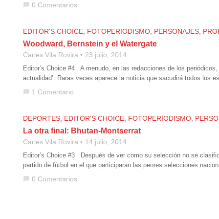
0 Comentarios
chat_bubble
EDITOR'S CHOICE
,
FOTOPERIODISMO
,
PERSONAJES
,
PRO
Woodward, Bernstein y el Watergate
Carles Vila Rovira
23 julio, 2014
Editor’s Choice #4 A menudo, en las redacciones de los periódicos, la
actualidad’. Raras veces aparece la noticia que sacudirá todos los 
1 Comentario
chat_bubble
DEPORTES
,
EDITOR'S CHOICE
,
FOTOPERIODISMO
,
PERSO
La otra final: Bhutan-Montserrat
Carles Vila Rovira
14 julio, 2014
Editor’s Choice #3 Después de ver como su selección no se clasific
partido de fútbol en el que participaran las peores selecciones nacio
0 Comentarios
chat_bubble