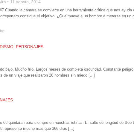
vira
11 agosto, 2014
 #7 Cuando la cámara se convierte en una herramienta crítica que nos ayuda 
otorreportero consigue el objetivo. ¿Que mueve a un hombre a meterse en un co
ios
DISMO
,
PERSONAJES
ldo bajo. Mucho frío. Largos meses de completa oscuridad. Constante peligro
s de un viaje que realizaron 28 hombres sin miedo […]
NAJES
 68 quedaran para siempre en nuestras retinas. El salto de longitud de Bob
968 representó mucho más que 366 días […]