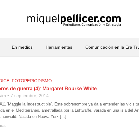
En medios
Herramientas
Comunicación en la Era T
OICE
,
FOTOPERIODISMO
eros de guerra (4): Margaret Bourke-White
vira
7 septiembre, 2014
 #11 ‘Maggie la Indestructible’. Este sobrenombre ya da a entender las vicisi
da en el Mediterráneo, ametrallada por la Luftwaffe, varada en una isla del À
chenwald. Nacida en Nueva York […]
ios