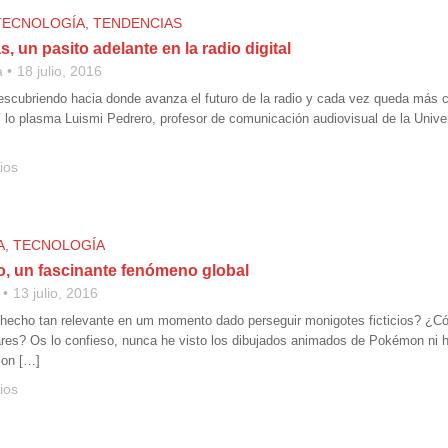
TECNOLOGÍA
,
TENDENCIAS
 un pasito adelante en la radio digital
a
18 julio, 2016
scubriendo hacia donde avanza el futuro de la radio y cada vez queda más cla
 lo plasma Luismi Pedrero, profesor de comunicación audiovisual de la Univ
ios
A
,
TECNOLOGÍA
 un fascinante fenómeno global
13 julio, 2016
 hecho tan relevante en um momento dado perseguir monigotes ficticios? ¿C
ares? Os lo confieso, nunca he visto los dibujados animados de Pokémon ni 
con […]
ios