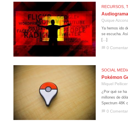
RECURSOS
,
Audiogramas,
Quique Azcon
Ya hemos ido de
se escucha. Así
[…]
0 Comentar
chat_bubble
SOCIAL MEDI
Pokémon Go,
Miquel Pellicer
¿Por qué se ha
millones de dól
Spectrum 48K 
0 Comentar
chat_bubble