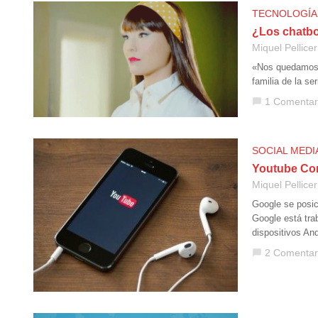
TECNOLOGÍA
¿Los chatbo
Miquel Pellicer
«Nos quedamos a
familia de la s
1 Comentar
chat_bubble
SOCIAL MEDI
Youtube Con
Miquel Pellicer
Google se posic
Google está tra
dispositivos And
2 Comentar
chat_bubble