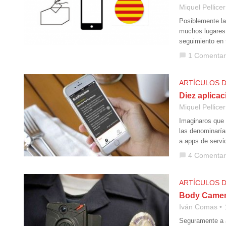
Miquel Pellicer
Posiblemente la
muchos lugares 
seguimiento en 
1 Comentar
chat_bubble
ARTÍCULOS 
Diez aplica
Miquel Pellicer
Imaginaros que 
las denominaría
a apps de servi
4 Comentar
chat_bubble
ARTÍCULOS 
Body Camera
Iván Comas
Seguramente a a