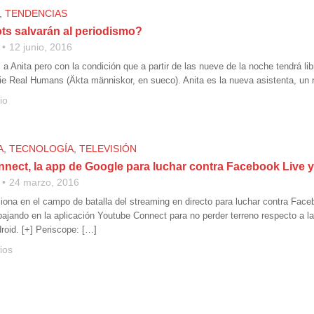
,
TENDENCIAS
ts salvarán al periodismo?
12 junio, 2016
 Anita pero con la condición que a partir de las nueve de la noche tendrá lib
erie Real Humans (Äkta människor, en sueco). Anita es la nueva asistenta, un 
io
A
,
TECNOLOGÍA
,
TELEVISIÓN
nect, la app de Google para luchar contra Facebook Live 
24 marzo, 2016
iona en el campo de batalla del streaming en directo para luchar contra Face
bajando en la aplicación Youtube Connect para no perder terreno respecto a l
roid. [+] Periscope: […]
ios