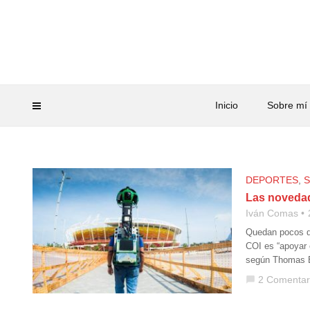
Inicio
Sobre mí
DEPORTES
,
S
Las novedad
Iván Comas
Quedan pocos dí
COI es “apoyar 
según Thomas B
2 Comentar
chat_bubble