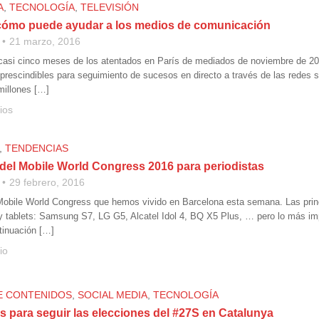
A
,
TECNOLOGÍA
,
TELEVISIÓN
cómo puede ayudar a los medios de comunicación
21 marzo, 2016
asi cinco meses de los atentados en París de mediados de noviembre de 201
prescindibles para seguimiento de sucesos en directo a través de las redes 
millones […]
ios
,
TENDENCIAS
del Mobile World Congress 2016 para periodistas
29 febrero, 2016
obile World Congress que hemos vivido en Barcelona esta semana. Las prin
 tablets: Samsung S7, LG G5, Alcatel Idol 4, BQ X5 Plus, … pero lo más imp
ntinuación […]
io
E CONTENIDOS
,
SOCIAL MEDIA
,
TECNOLOGÍA
s para seguir las elecciones del #27S en Catalunya