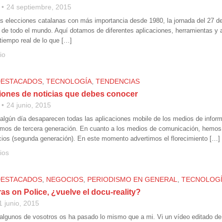
24 septiembre, 2015
s elecciones catalanas con más importancia desde 1980, la jornada del 27 de
de todo el mundo. Aquí dotamos de diferentes aplicaciones, herramientas y an
tiempo real de lo que […]
io
DESTACADOS
,
TECNOLOGÍA
,
TENDENCIAS
ciones de noticias que debes conocer
24 junio, 2015
algún día desaparecen todas las aplicaciones mobile de los medios de infor
mos de tercera generación. En cuanto a los medios de comunicación, hemos 
cios (segunda generación). En este momento advertimos el florecimiento […]
ios
DESTACADOS
,
NEGOCIOS
,
PERIODISMO EN GENERAL
,
TECNOLOG
s on Police, ¿vuelve el docu-reality?
1 junio, 2015
lgunos de vosotros os ha pasado lo mismo que a mi. Vi un vídeo editado de