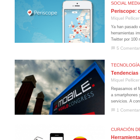
SOCIAL MEDI
Periscope: 
Miquel Pellicer
Ya han pasado c
herramientas im
Twitter por 100 
5 Comentar
chat_bubble
TECNOLOGÍA
Tendencias 
Miquel Pellicer
Repasamos el M
a smartphones y
servicios. A co
1 Comentar
chat_bubble
CURACIÓN D
Herramienta