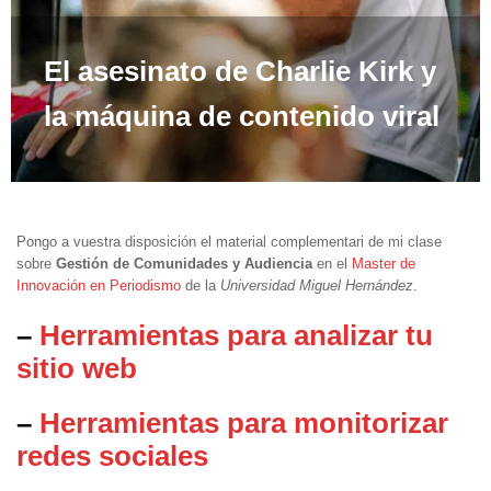
El asesinato de Charlie Kirk y
la máquina de contenido viral
Pongo a vuestra disposición el material complementari de mi clase
sobre
Gestión de Comunidades y Audiencia
en el
Master de
Innovación en Periodismo
de la
Universidad Miguel Hernández
.
–
Herramientas para analizar tu
sitio web
–
Herramientas para monitorizar
redes sociales