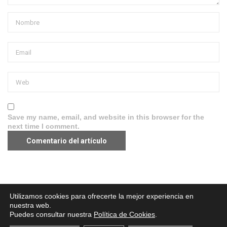
Save my name, email, and website in this browser for the
next time I comment.
Aviso legal
·
Política de Privacidad
·
Política de Cookies
Utilizamos cookies para ofrecerte la mejor experiencia en
nuestra web.
Puedes consultar nuestra
Política de Cookies
.