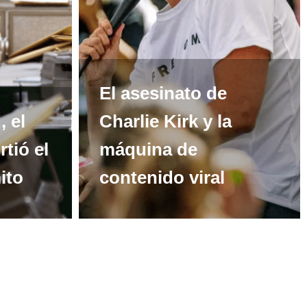
El asesinato de
 el
Charlie Kirk y la
rtió el
máquina de
ito
contenido viral