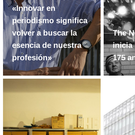
«Innovar en
periodismo significa
volver a buscar la
The N
esencia de nuestra
inicia
profesión»
175 an