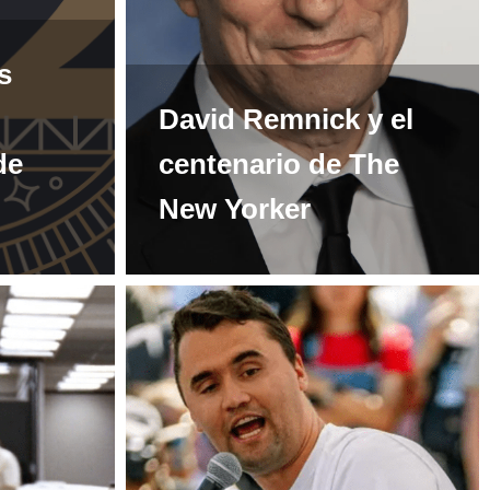
s
David Remnick y el
de
centenario de The
New Yorker