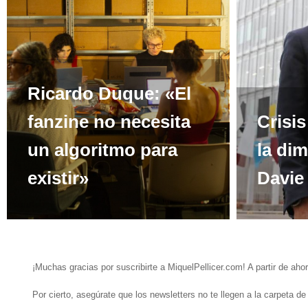
Ricardo Duque: «El
fanzine no necesita
Crisi
un algoritmo para
la di
existir»
Davie
¡Muchas gracias por suscribirte a MiquelPellicer.com! A partir de ahor
Por cierto, asegúrate que los newsletters no te llegen a la carpeta d