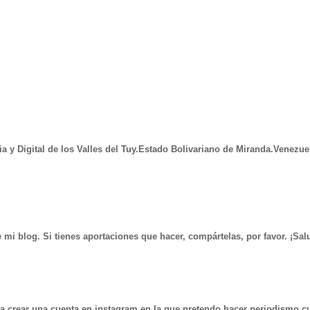
 y Digital de los Valles del Tuy.Estado Bolivariano de Miranda.Venezue
 mi blog. Si tienes aportaciones que hacer, compártelas, por favor. ¡Sa
 crear una cuenta en instagram en la que pretendo hacer periodismo cult