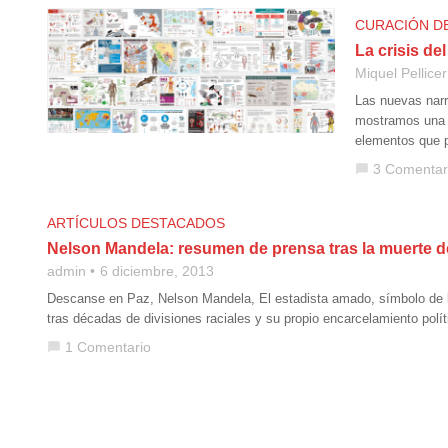
CURACIÓN D
La crisis de
Miquel Pellicer
Las nuevas narr
mostramos una s
elementos que 
3 Comentar
chat_bubble
ARTÍCULOS DESTACADOS
Nelson Mandela: resumen de prensa tras la muerte 
admin
6 diciembre, 2013
Descanse en Paz, Nelson Mandela, El estadista amado, símbolo de l
tras décadas de divisiones raciales y su propio encarcelamiento polí
1 Comentario
chat_bubble