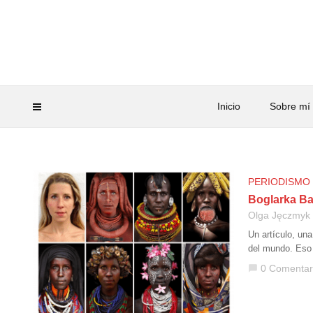
Inicio
Sobre mí
PERIODISMO
Boglarka Bal
Olga Jęczmyk
Un artículo, una
del mundo. Eso 
0 Comentar
chat_bubble