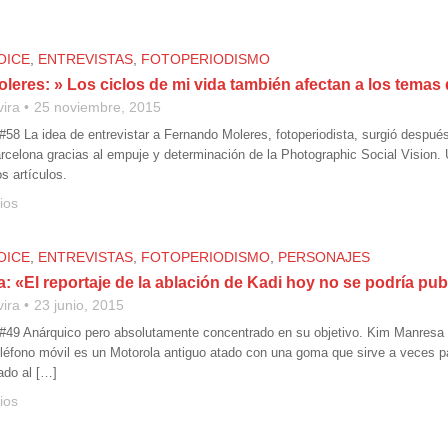
OICE
,
ENTREVISTAS
,
FOTOPERIODISMO
eres: » Los ciclos de mi vida también afectan a los temas 
vira
25 noviembre, 2015
 #58 La idea de entrevistar a Fernando Moleres, fotoperiodista, surgió despu
rcelona gracias al empuje y determinación de la Photographic Social Vision.
s artículos.
ios
OICE
,
ENTREVISTAS
,
FOTOPERIODISMO
,
PERSONAJES
 «El reportaje de la ablación de Kadi hoy no se podría pub
vira
23 junio, 2015
 #49 Anárquico pero absolutamente concentrado en su objetivo. Kim Manresa no
eléfono móvil es un Motorola antiguo atado con una goma que sirve a veces
ado al […]
ios