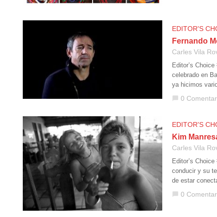
EDITOR'S CH
Fernando Mol
Carles Vila Ro
Editor’s Choice
celebrado en Ba
ya hicimos vario
0 Comentar
chat_bubble
EDITOR'S CH
Kim Manresa:
Carles Vila Ro
Editor’s Choice
conducir y su t
de estar conect
0 Comentar
chat_bubble