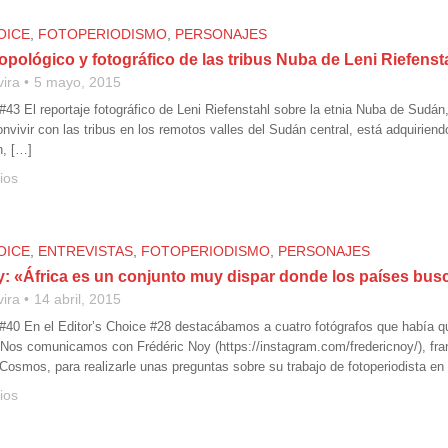
OICE
,
FOTOPERIODISMO
,
PERSONAJES
ropológico y fotográfico de las tribus Nuba de Leni Riefenst
vira
5 mayo, 2015
 #43 El reportaje fotográfico de Leni Riefenstahl sobre la etnia Nuba de Sudá
nvivir con las tribus en los remotos valles del Sudán central, está adquirien
n, […]
ios
OICE
,
ENTREVISTAS
,
FOTOPERIODISMO
,
PERSONAJES
y: «África es un conjunto muy dispar donde los países bu
vira
14 abril, 2015
 #40 En el Editor’s Choice #28 destacábamos a cuatro fotógrafos que había 
. Nos comunicamos con Frédéric Noy (https://instagram.com/fredericnoy/), fr
 Cosmos, para realizarle unas preguntas sobre su trabajo de fotoperiodista en
ios