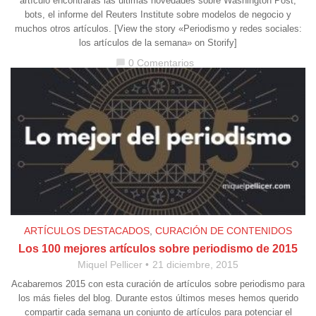
artículo encontrarás las últimas novedades sobre Washington Post,
bots, el informe del Reuters Institute sobre modelos de negocio y
muchos otros artículos. [View the story «Periodismo y redes sociales:
los artículos de la semana» on Storify]
0 Comentarios
chat_bubble
ARTÍCULOS DESTACADOS
,
CURACIÓN DE CONTENIDOS
Los 100 mejores artículos sobre periodismo de 2015
Miquel Pellicer
21 diciembre, 2015
Acabaremos 2015 con esta curación de artículos sobre periodismo para
los más fieles del blog. Durante estos últimos meses hemos querido
compartir cada semana un conjunto de artículos para potenciar el