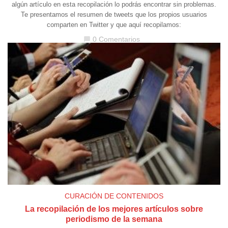
algún artículo en esta recopilación lo podrás encontrar sin problemas.
Te presentamos el resumen de tweets que los propios usuarios
comparten en Twitter y que aquí recopilamos:
0 Comentarios
chat_bubble
CURACIÓN DE CONTENIDOS
La recopilación de los mejores artículos sobre
periodismo de la semana