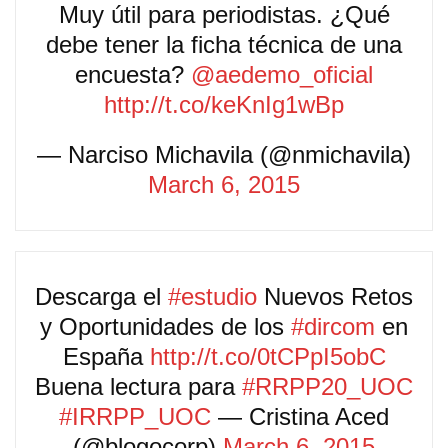
Muy útil para periodistas. ¿Qué
debe tener la ficha técnica de una
encuesta?
@aedemo_oficial
http://t.co/keKnIg1wBp
— Narciso Michavila (@nmichavila)
March 6, 2015
Descarga el
#estudio
Nuevos Retos
y Oportunidades de los
#dircom
en
España
http://t.co/0tCPpI5obC
Buena lectura para
#RRPP20_UOC
#IRRPP_UOC
— Cristina Aced
(@blogocorp)
March 6, 2015