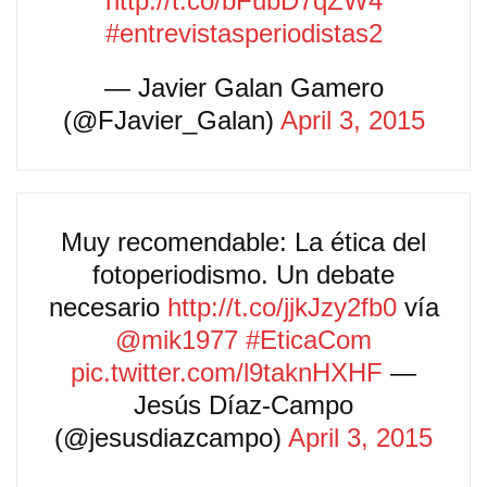
http://t.co/bFubD7qZW4
#entrevistasperiodistas2
— Javier Galan Gamero
(@FJavier_Galan)
April 3, 2015
Muy recomendable: La ética del
fotoperiodismo. Un debate
necesario
http://t.co/jjkJzy2fb0
vía
@mik1977
#EticaCom
pic.twitter.com/l9taknHXHF
—
Jesús Díaz-Campo
(@jesusdiazcampo)
April 3, 2015