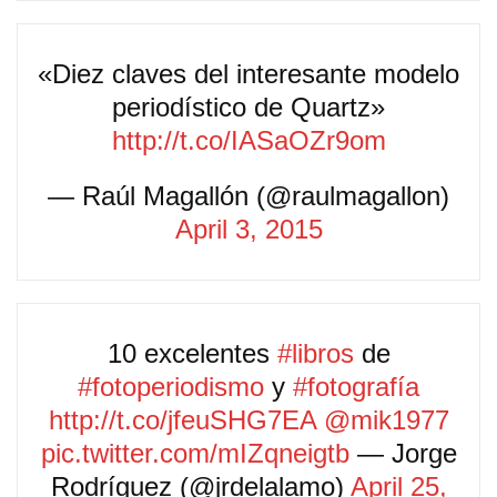
«Diez claves del interesante modelo
periodístico de Quartz»
http://t.co/IASaOZr9om
— Raúl Magallón (@raulmagallon)
April 3, 2015
10 excelentes
#libros
de
#fotoperiodismo
y
#fotografía
http://t.co/jfeuSHG7EA
@mik1977
pic.twitter.com/mIZqneigtb
— Jorge
Rodríguez (@jrdelalamo)
April 25,