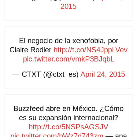
2015
El negocio de la xenofobia, por
Claire Rodier
http://t.co/NS4JppLVev
pic.twitter.com/vmkP3BJqbL
— CTXT (@ctxt_es)
April 24, 2015
Buzzfeed abre en México. ¿Cómo
es su expansión internacional?
http://t.co/5NSPsAGSJV
pic.twitter.com/bWz7d743zm
— ana