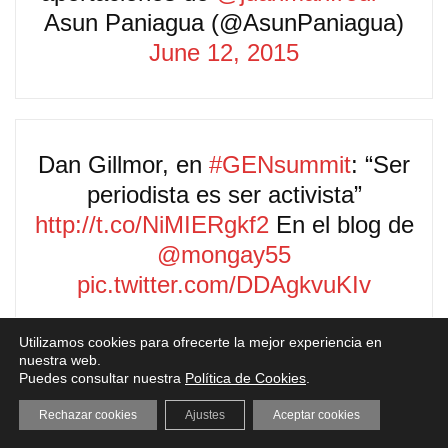
Asun Paniagua (@AsunPaniagua)
June 12, 2015
Dan Gillmor, en
#GENsummit
: “Ser
periodista es ser activista”
http://t.co/NiMIERgkf2
En el blog de
@mongay55
pic.twitter.com/DDAgkvuKIv
— 20minutos.es (@20m)
June 19,
Utilizamos cookies para ofrecerte la mejor experiencia en
2015
nuestra web.
Puedes consultar nuestra
Política de Cookies
.
Rechazar cookies
Ajustes
Aceptar cookies