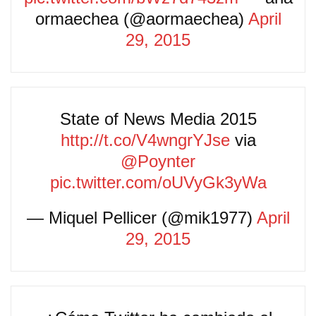
ormaechea (@aormaechea)
April
29, 2015
State of News Media 2015
http://t.co/V4wngrYJse
via
@Poynter
pic.twitter.com/oUVyGk3yWa
— Miquel Pellicer (@mik1977)
April
29, 2015