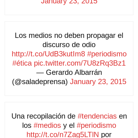
January 23, 2015
Los medios no deben propagar el
discurso de odio
http://t.co/UdB3kutIm8
#periodismo
#ética
pic.twitter.com/7U8zRq3Bz1
— Gerardo Albarrán
(@saladeprensa)
January 23, 2015
Una recopilación de
#tendencias
en
los
#medios
y el
#periodismo
http://t.co/n7Zag5LTlN
por