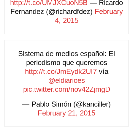
http://t.co/UMJXCuoN5B
— Ricardo
Fernandez (@richardfdez)
February
4, 2015
Sistema de medios español: El
periodismo que queremos
http://t.co/JmEydk2UI7
vía
@eldiarioes
pic.twitter.com/nov42ZjmgD
— Pablo Simón (@kanciller)
February 21, 2015