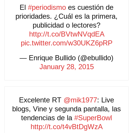
El
#periodismo
es cuestión de
prioridades. ¿Cuál es la primera,
publicidad o lectores?
http://t.co/BVtwNVqdEA
pic.twitter.com/w30UKZ6pRP
— Enrique Bullido (@ebullido)
January 28, 2015
Excelente RT
@mik1977
: Live
blogs, Vine y segunda pantalla, las
tendencias de la
#SuperBowl
http://t.co/t4vBtDgWzA