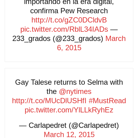
importando en la era digital,
confirma Pew Research
http://t.co/gZC0DCldvB
pic.twitter.com/RblL34IADs
—
233_grados (@233_grados)
March
6, 2015
Gay Talese returns to Selma with
the
@nytimes
http://t.co/MUcDlUSHfI
#MustRead
pic.twitter.com/YlLLkRyhEz
— Carlapedret (@Carlapedret)
March 12, 2015