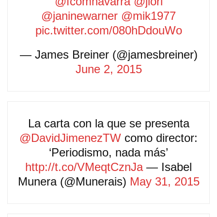
@fcomnavarra
@jlori
@janinewarner
@mik1977
pic.twitter.com/080hDdouWo
— James Breiner (@jamesbreiner)
June 2, 2015
La carta con la que se presenta
@DavidJimenezTW
como director:
‘Periodismo, nada más’
http://t.co/VMeqtCznJa
— Isabel
Munera (@Munerais)
May 31, 2015