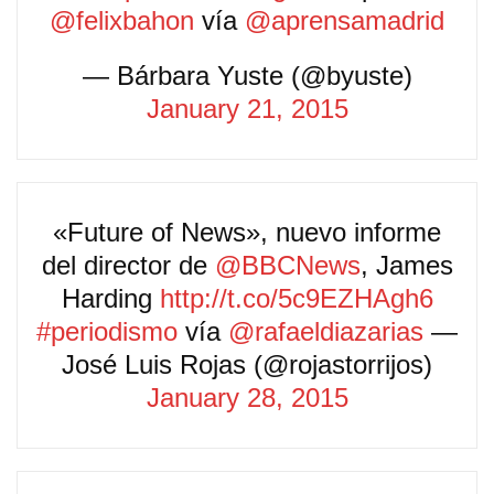
@felixbahon
vía
@aprensamadrid
— Bárbara Yuste (@byuste)
January 21, 2015
«Future of News», nuevo informe
del director de
@BBCNews
, James
Harding
http://t.co/5c9EZHAgh6
#periodismo
vía
@rafaeldiazarias
—
José Luis Rojas (@rojastorrijos)
January 28, 2015