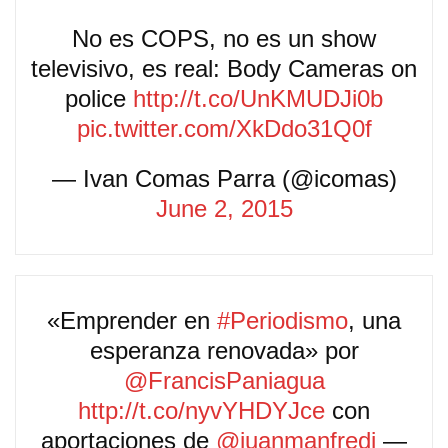
No es COPS, no es un show
televisivo, es real: Body Cameras on
police
http://t.co/UnKMUDJi0b
pic.twitter.com/XkDdo31Q0f
— Ivan Comas Parra (@icomas)
June 2, 2015
«Emprender en
#Periodismo
, una
esperanza renovada» por
@FrancisPaniagua
http://t.co/nyvYHDYJce
con
aportaciones de
@juanmanfredi
—