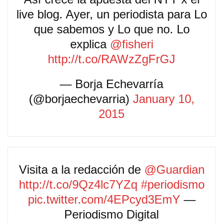
live blog. Ayer, un periodista para Lo
que sabemos y Lo que no. Lo
explica
@fisheri
http://t.co/RAWzZgFrGJ
— Borja Echevarría
(@borjaechevarria)
January 10,
2015
Visita a la redacción de
@Guardian
http://t.co/9Qz4lc7YZq
#periodismo
pic.twitter.com/4EPcyd3EmY
—
Periodismo Digital