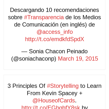
Descargando 10 recomendaciones
sobre
#Transparencia
de los Medios
de Comunicación (en inglés) de
@access_info
http://t.co/emdkfdSpdX
— Sonia Chacon Peinado
(@soniachaconp)
March 19, 2015
3 Principles Of
#Storytelling
to Learn
From Kevin Spacey +
@HouseofCards
.
http://t.co/EGbghfY8sk
by