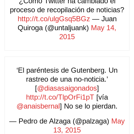
¿Cómo Twitter ha cambiado el
proceso de recopilación de noticias?
http://t.co/ulgGsq5BGz
— Juan
Quiroga (@untaljuank)
May 14,
2015
‘El paréntesis de Gutenberg. Un
rastreo de una no-noticia.’
[
@diasasaigonados
]
http://t.co/TlpOrFi1pT
[vía
@anaisbernal
] No se lo pierdan.
— Pedro de Alzaga (@palzaga)
May
13, 2015