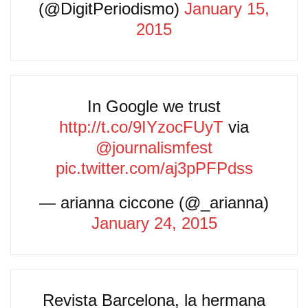
(@DigitPeriodismo)
January 15,
2015
In Google we trust
http://t.co/9IYzocFUyT
via
@journalismfest
pic.twitter.com/aj3pPFPdss
— arianna ciccone (@_arianna)
January 24, 2015
Revista Barcelona, la hermana