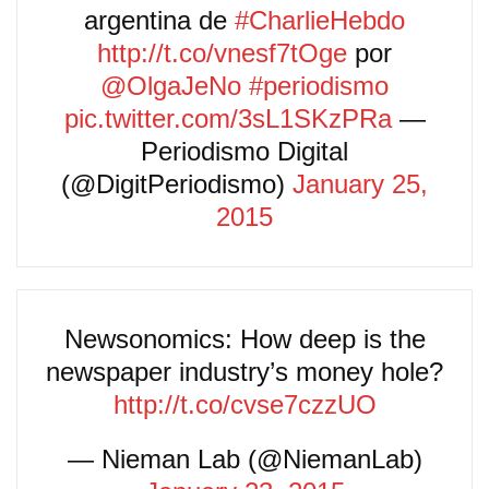
argentina de
#CharlieHebdo
http://t.co/vnesf7tOge
por
@OlgaJeNo
#periodismo
pic.twitter.com/3sL1SKzPRa
—
Periodismo Digital
(@DigitPeriodismo)
January 25,
2015
Newsonomics: How deep is the
newspaper industry’s money hole?
http://t.co/cvse7czzUO
— Nieman Lab (@NiemanLab)