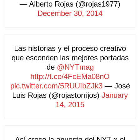
— Alberto Rojas (@rojas1977)
December 30, 2014
Las historias y el proceso creativo
que esconden las mejores portadas
de
@NYTmag
http://t.co/4FcEMa08nO
pic.twitter.com/5RUUIbZJk3
— José
Luis Rojas (@rojastorrijos)
January
14, 2015
Así crece la apuesta del NYT x el