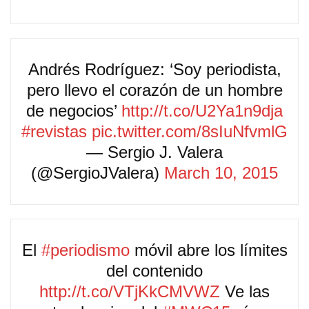
Andrés Rodríguez: ‘Soy periodista,
pero llevo el corazón de un hombre
de negocios’
http://t.co/U2Ya1n9dja
#revistas
pic.twitter.com/8sIuNfvmlG
— Sergio J. Valera
(@SergioJValera)
March 10, 2015
El
#periodismo
móvil abre los límites
del contenido
http://t.co/VTjKkCMVWZ
Ve las