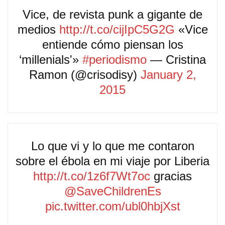
Vice, de revista punk a gigante de
medios
http://t.co/cijIpC5G2G
«Vice
entiende cómo piensan los
‘millenials'»
#periodismo
— Cristina
Ramon (@crisodisy)
January 2,
2015
Lo que vi y lo que me contaron
sobre el ébola en mi viaje por Liberia
http://t.co/1z6f7Wt7oc
gracias
@SaveChildrenEs
pic.twitter.com/ubl0hbjXst