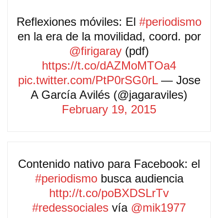
Reflexiones móviles: El
#periodismo
en la era de la movilidad, coord. por
@firigaray
(pdf)
https://t.co/dAZMoMTOa4
pic.twitter.com/PtP0rSG0rL
— Jose
A García Avilés (@jagaraviles)
February 19, 2015
Contenido nativo para Facebook: el
#periodismo
busca audiencia
http://t.co/poBXDSLrTv
#redessociales
vía
@mik1977