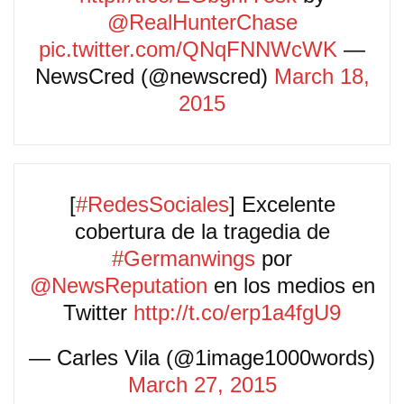
@RealHunterChase
pic.twitter.com/QNqFNNWcWK
—
NewsCred (@newscred)
March 18,
2015
[
#RedesSociales
] Excelente
cobertura de la tragedia de
#Germanwings
por
@NewsReputation
en los medios en
Twitter
http://t.co/erp1a4fgU9
— Carles Vila (@1image1000words)
March 27, 2015