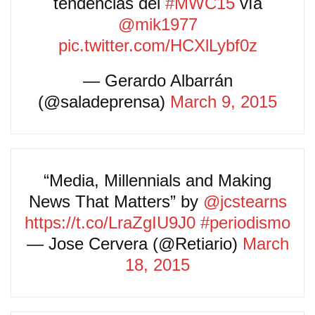
tendencias del
#MWC15
vía
@mik1977
pic.twitter.com/HCXlLybf0z
— Gerardo Albarrán
(@saladeprensa)
March 9, 2015
“Media, Millennials and Making
News That Matters” by
@jcstearns
https://t.co/LraZgIU9J0
#periodismo
— Jose Cervera (@Retiario)
March
18, 2015