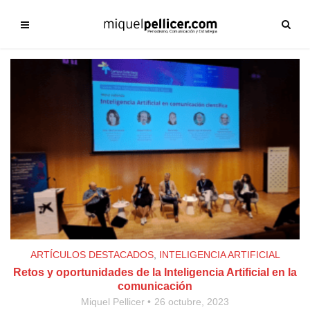
ARTÍCULOS DESTACADOS
,
INTELIGENCIA ARTIFICIAL
Retos y oportunidades de la Inteligencia Artificial en la
comunicación
Miquel Pellicer
26 octubre, 2023