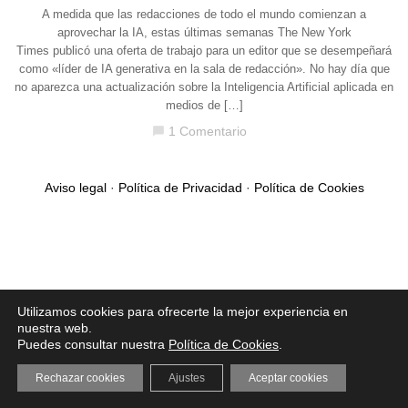
A medida que las redacciones de todo el mundo comienzan a
aprovechar la IA, estas últimas semanas The New York
Times publicó una oferta de trabajo para un editor que se desempeñará
como «líder de IA generativa en la sala de redacción». No hay día que
no aparezca una actualización sobre la Inteligencia Artificial aplicada en
medios de […]
1 Comentario
chat_bubble
Aviso legal
·
Política de Privacidad
·
Política de Cookies
Utilizamos cookies para ofrecerte la mejor experiencia en
nuestra web.
Puedes consultar nuestra
Política de Cookies
.
Rechazar cookies
Ajustes
Aceptar cookies