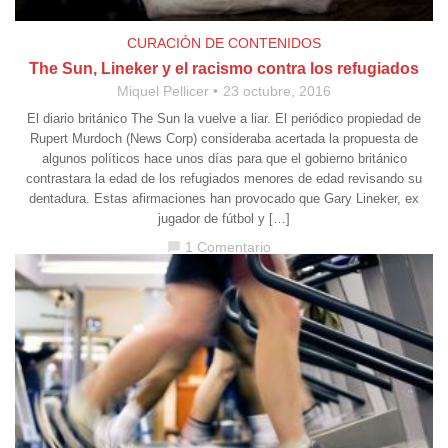
CURACIÓN DE CONTENIDOS
The Sun, Lineker y el racismo contra los refugiados
Miquel Pellicer
23 octubre, 2016
El diario británico The Sun la vuelve a liar. El periódico propiedad de
Rupert Murdoch (News Corp) consideraba acertada la propuesta de
algunos políticos hace unos días para que el gobierno británico
contrastara la edad de los refugiados menores de edad revisando su
dentadura. Estas afirmaciones han provocado que Gary Lineker, ex
jugador de fútbol y […]
1 Comentario
chat_bubble