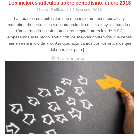
Los mejores artículos sobre periodismo: enero 2018
Miquel Pellicer
12 febrero, 2018
La curación de contenidos sobre periodismo, redes sociales y
marketing de contenidos viene cargada de noticias muy destacadas.
Con la mirada puesta aún en los mejores artículos de 2017,
empezamos este recopilatorio con los mejores contenidos que debes
leer en este inicio de año. Así que, aquí vamos con los artículos que
deberías leer para […]
0 Comentarios
chat_bubble