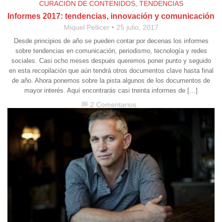
CURACIÓN DE CONTENIDOS
,
TENDENCIAS
Informes 2017: tendencias, innovación y comunicación
Miquel Pellicer
25 julio, 2017
Desde principios de año se pueden contar por decenas los informes
sobre tendencias en comunicación, periodismo, tecnología y redes
sociales. Casi ocho meses después queremos poner punto y seguido
en esta recopilación que aún tendrá otros documentos clave hasta final
de año. Ahora ponemos sobre la pista algunos de los documentos de
mayor interés. Aquí encontrarás casi treinta informes de […]
2 Comentarios
chat_bubble