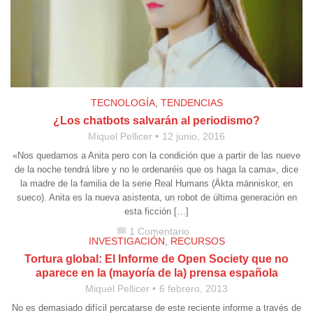
TECNOLOGÍA
,
TENDENCIAS
¿Los chatbots salvarán al periodismo?
Miquel Pellicer
12 junio, 2016
«Nos quedamos a Anita pero con la condición que a partir de las nueve
de la noche tendrá libre y no le ordenaréis que os haga la cama», dice
la madre de la familia de la serie Real Humans (Äkta människor, en
sueco). Anita es la nueva asistenta, un robot de última generación en
esta ficción […]
1 Comentario
chat_bubble
INVESTIGACIÓN
,
RECURSOS
Tortura global: El Informe de Open Society que no
aparece en la (mayoría de la) prensa española
Miquel Pellicer
6 febrero, 2013
No es demasiado difícil percatarse de este reciente informe a través de