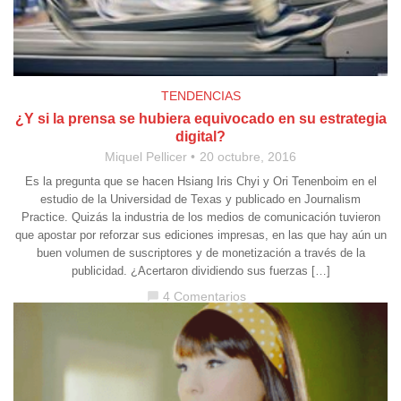
TENDENCIAS
¿Y si la prensa se hubiera equivocado en su estrategia
digital?
Miquel Pellicer
20 octubre, 2016
Es la pregunta que se hacen Hsiang Iris Chyi y Ori Tenenboim en el
estudio de la Universidad de Texas y publicado en Journalism
Practice. Quizás la industria de los medios de comunicación tuvieron
que apostar por reforzar sus ediciones impresas, en las que hay aún un
buen volumen de suscriptores y de monetización a través de la
publicidad. ¿Acertaron dividiendo sus fuerzas […]
4 Comentarios
chat_bubble