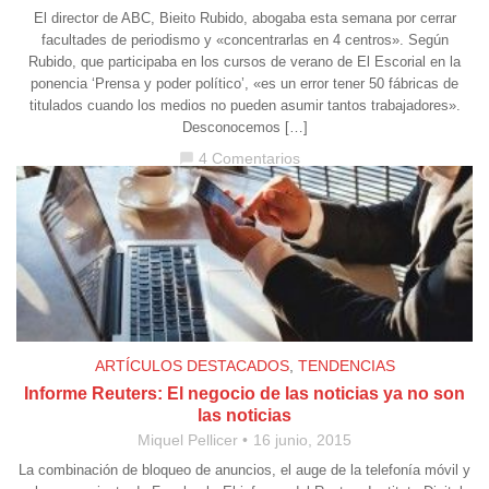
El director de ABC, Bieito Rubido, abogaba esta semana por cerrar
facultades de periodismo y «concentrarlas en 4 centros». Según
Rubido, que participaba en los cursos de verano de El Escorial en la
ponencia ‘Prensa y poder político’, «es un error tener 50 fábricas de
titulados cuando los medios no pueden asumir tantos trabajadores».
Desconocemos […]
4 Comentarios
chat_bubble
ARTÍCULOS DESTACADOS
,
TENDENCIAS
Informe Reuters: El negocio de las noticias ya no son
las noticias
Miquel Pellicer
16 junio, 2015
La combinación de bloqueo de anuncios, el auge de la telefonía móvil y