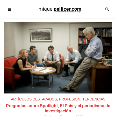
ARTÍCULOS DESTACADOS
,
PROFESIÓN
,
TENDENCIAS
Preguntas sobre Spotlight, El País y el periodismo de
investigación