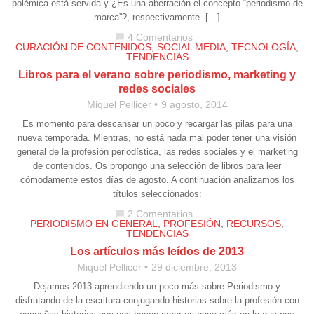
polémica está servida y ¿Es una aberración el concepto “periodismo de
marca”?, respectivamente. […]
4 Comentarios
chat_bubble
CURACIÓN DE CONTENIDOS
,
SOCIAL MEDIA
,
TECNOLOGÍA
,
TENDENCIAS
Libros para el verano sobre periodismo, marketing y
redes sociales
Miquel Pellicer
9 agosto, 2014
Es momento para descansar un poco y recargar las pilas para una
nueva temporada. Mientras, no está nada mal poder tener una visión
general de la profesión periodística, las redes sociales y el marketing
de contenidos. Os propongo una selección de libros para leer
cómodamente estos días de agosto. A continuación analizamos los
títulos seleccionados:
2 Comentarios
chat_bubble
PERIODISMO EN GENERAL
,
PROFESIÓN
,
RECURSOS
,
TENDENCIAS
Los artículos más leídos de 2013
Miquel Pellicer
29 diciembre, 2013
Dejamos 2013 aprendiendo un poco más sobre Periodismo y
disfrutando de la escritura conjugando historias sobre la profesión con