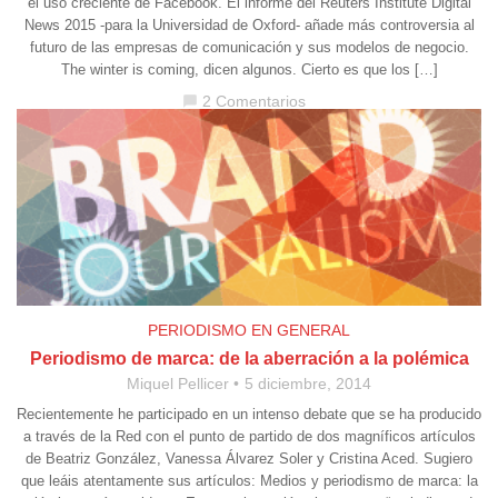
el uso creciente de Facebook. El informe del Reuters Institute Digital
News 2015 -para la Universidad de Oxford- añade más controversia al
futuro de las empresas de comunicación y sus modelos de negocio.
The winter is coming, dicen algunos. Cierto es que los […]
2 Comentarios
chat_bubble
PERIODISMO EN GENERAL
Periodismo de marca: de la aberración a la polémica
Miquel Pellicer
5 diciembre, 2014
Recientemente he participado en un intenso debate que se ha producido
a través de la Red con el punto de partido de dos magníficos artículos
de Beatriz González, Vanessa Álvarez Soler y Cristina Aced. Sugiero
que leáis atentamente sus artículos: Medios y periodismo de marca: la