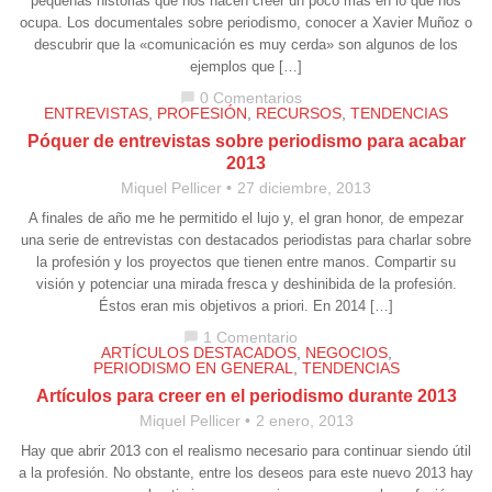
pequeñas historias que nos hacen creer un poco más en lo que nos
ocupa. Los documentales sobre periodismo, conocer a Xavier Muñoz o
descubrir que la «comunicación es muy cerda» son algunos de los
ejemplos que […]
0 Comentarios
chat_bubble
ENTREVISTAS
,
PROFESIÓN
,
RECURSOS
,
TENDENCIAS
Póquer de entrevistas sobre periodismo para acabar
2013
Miquel Pellicer
27 diciembre, 2013
A finales de año me he permitido el lujo y, el gran honor, de empezar
una serie de entrevistas con destacados periodistas para charlar sobre
la profesión y los proyectos que tienen entre manos. Compartir su
visión y potenciar una mirada fresca y deshinibida de la profesión.
Éstos eran mis objetivos a priori. En 2014 […]
1 Comentario
chat_bubble
ARTÍCULOS DESTACADOS
,
NEGOCIOS
,
PERIODISMO EN GENERAL
,
TENDENCIAS
Artículos para creer en el periodismo durante 2013
Miquel Pellicer
2 enero, 2013
Hay que abrir 2013 con el realismo necesario para continuar siendo útil
a la profesión. No obstante, entre los deseos para este nuevo 2013 hay