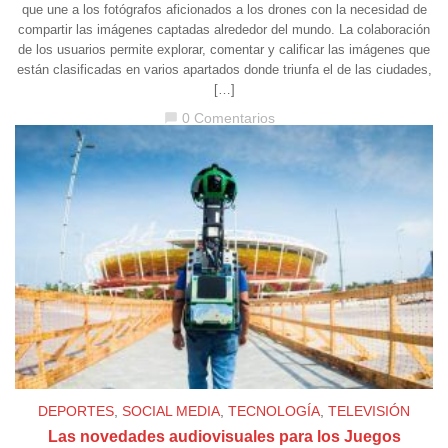
que une a los fotógrafos aficionados a los drones con la necesidad de
compartir las imágenes captadas alrededor del mundo. La colaboración
de los usuarios permite explorar, comentar y calificar las imágenes que
están clasificadas en varios apartados donde triunfa el de las ciudades,
[…]
0 Comentarios
chat_bubble
DEPORTES
,
SOCIAL MEDIA
,
TECNOLOGÍA
,
TELEVISIÓN
Las novedades audiovisuales para los Juegos