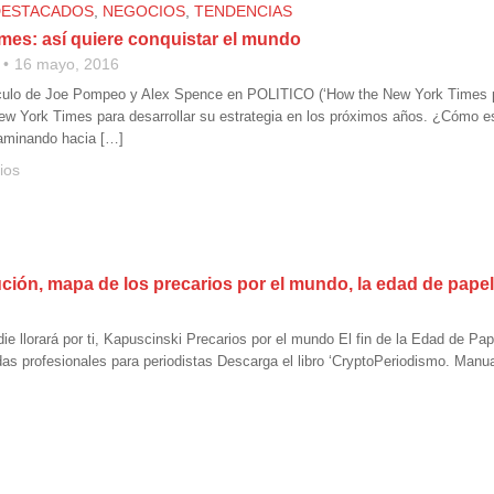
DESTACADOS
,
NEGOCIOS
,
TENDENCIAS
mes: así quiere conquistar el mundo
16 mayo, 2016
ículo de Joe Pompeo y Alex Spence en POLITICO (‘How the New York Times plans
ew York Times para desarrollar su estrategia en los próximos años. ¿Cómo es
aminando hacia […]
ios
ución, mapa de los precarios por el mundo, la edad de pape
ie llorará por ti, Kapuscinski Precarios por el mundo El fin de la Edad de 
as profesionales para periodistas Descarga el libro ‘CryptoPeriodismo. Manual