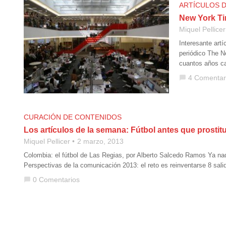
ARTÍCULOS 
New York Ti
Miquel Pellicer
Interesante art
periódico The N
cuantos años c
4 Comentar
chat_bubble
CURACIÓN DE CONTENIDOS
Los artículos de la semana: Fútbol antes que prostit
Miquel Pellicer
2 marzo, 2013
Colombia: el fútbol de Las Regias, por Alberto Salcedo Ramos Ya nad
Perspectivas de la comunicación 2013: el reto es reinventarse 8 salid
0 Comentarios
chat_bubble