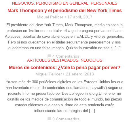
NEGOCIOS
,
PERIODISMO EN GENERAL
,
PERSONAJES
Mark Thompson y el periodismo del New York Times
Miquel Pellicer
17 abril, 2017
El presidente del New York Times, Mark Thompson, medio colapsa la
profesión en Twitter con un titular: «La gente pagará por las noticias».
Aplausos, botellas de cava abriéndose en la AEDE y vítores generales.
Pero si nos quedamos en el titular seguramente pereceremos y nos
quedaremos en una falsa imagen. Quizás la cuestión no sea si […]
4 Comentarios
chat_bubble
ARTÍCULOS DESTACADOS
,
NEGOCIOS
Muros de contenidos: ¿Vale la pena pagar por ver?
Miquel Pellicer
21 enero, 2013
Ya son más de 300 periódicos digitales en los Estados Unidos los que
han levantado muros de contenidos (los llamados ‘paywalls’) según un
reciente informe presentado por Bestcollegeonline.org.En el enorme
castillo de los medios de comunicación de todo el mundo, las piezas
estadounidenses que caen al ritmo de esta tendencia están
influenciando las estrategias del […]
9 Comentarios
chat_bubble