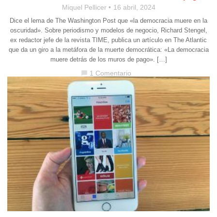
Miquel Pellicer
16 abril, 2024
Dice el lema de The Washington Post que «la democracia muere en la
oscuridad». Sobre periodismo y modelos de negocio, Richard Stengel,
ex redactor jefe de la revista TIME, publica un artículo en The Atlantic
que da un giro a la metáfora de la muerte democrática: «La democracia
muere detrás de los muros de pago». […]
1 Comentario
chat_bubble