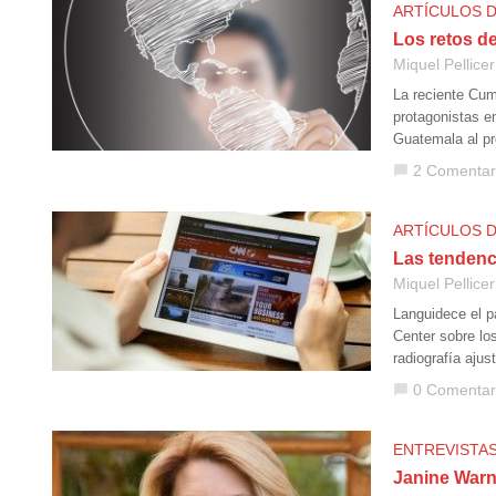
ARTÍCULOS 
Los retos d
Miquel Pellicer
La reciente Cum
protagonistas e
Guatemala al pro
2 Comentar
chat_bubble
ARTÍCULOS 
Las tendenc
Miquel Pellicer
Languidece el p
Center sobre lo
radiografía aju
0 Comentar
chat_bubble
ENTREVISTA
Janine Warne