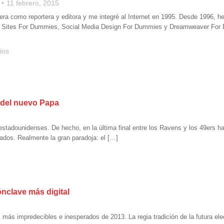
11 febrero, 2015
a como reportera y editora y me integré al Internet en 1995. Desde 1996, he r
 Sites For Dummies, Social Media Design For Dummies y Dreamweaver For D
ios
n del nuevo Papa
estadounidenses. De hecho, en la última final entre los Ravens y los 49ers h
ados. Realmente la gran paradoja: el […]
ónclave más digital
ás impredecibles e inesperados de 2013. La regia tradición de la futura elecc