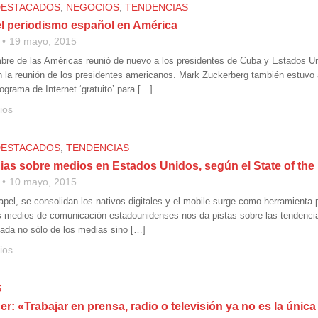
DESTACADOS
,
NEGOCIOS
,
TENDENCIAS
el periodismo español en América
19 mayo, 2015
bre de las Américas reunió de nuevo a los presidentes de Cuba y Estados U
n la reunión de los presidentes americanos. Mark Zuckerberg también estuvo
grama de Internet ‘gratuito’ para […]
ios
DESTACADOS
,
TENDENCIAS
ias sobre medios en Estados Unidos, según el State of th
10 mayo, 2015
apel, se consolidan los nativos digitales y el mobile surge como herramienta
s medios de comunicación estadounidenses nos da pistas sobre las tendencia
stada no sólo de los medias sino […]
ios
S
r: «Trabajar en prensa, radio o televisión ya no es la únic