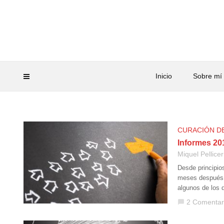
Inicio
Sobre mí
CURACIÓN D
Informes 20
Miquel Pellicer
Desde principio
meses después q
algunos de los 
2 Comentar
chat_bubble