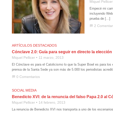
Miquel Pellicer
Empecé mi carrer
incluyendo Web
prueba de […]
2 Comentar
chat_bubble
ARTÍCULOS DESTACADOS
Cónclave 2.0: Guía para seguir en directo la elecció
Miquel Pellicer
11 marzo, 2013
El Cónclave es para el Catolicismo lo que la Super Bowl es para los 
prensa de la Santa Sede ya son más de 5.000 los periodistas acredit
0 Comentarios
chat_bubble
SOCIAL MEDIA
Benedicto XVI: de la renuncia del falso Papa 2.0 al C
Miquel Pellicer
14 febrero, 2013
La renuncia de Benedicto XVI nos transporta a uno de los escenarios m