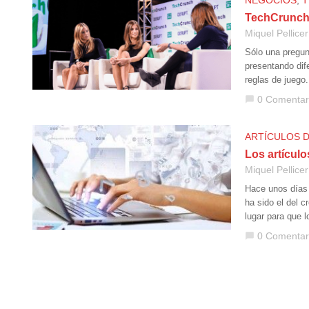
NEGOCIOS
,
T
TechCrunch 
Miquel Pellicer
Sólo una pregun
presentando dif
reglas de juego
0 Comentar
chat_bubble
ARTÍCULOS 
Los artículo
Miquel Pellicer
Hace unos días 
ha sido el del 
lugar para que 
0 Comentar
chat_bubble