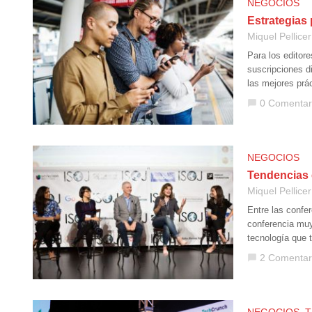
NEGOCIOS
Estrategias 
Miquel Pellicer
Para los editore
suscripciones di
las mejores prá
0 Comentar
chat_bubble
NEGOCIOS
Tendencias 
Miquel Pellicer
Entre las confe
conferencia muy
tecnología que 
2 Comentar
chat_bubble