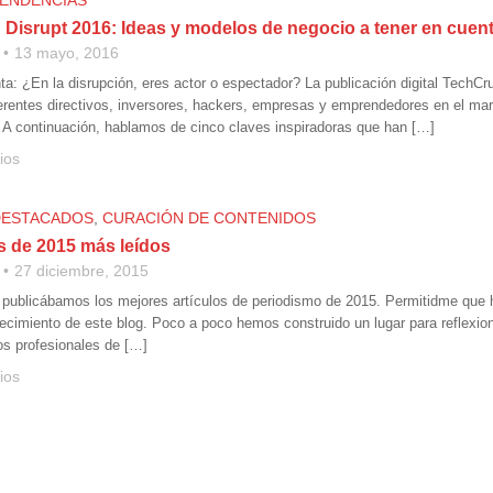
ENDENCIAS
Disrupt 2016: Ideas y modelos de negocio a tener en cuen
13 mayo, 2016
ta: ¿En la disrupción, eres actor o espectador? La publicación digital Tech
erentes directivos, inversores, hackers, empresas y emprendedores en el ma
. A continuación, hablamos de cinco claves inspiradoras que han […]
ios
DESTACADOS
,
CURACIÓN DE CONTENIDOS
s de 2015 más leídos
27 diciembre, 2015
publicábamos los mejores artículos de periodismo de 2015. Permitidme que 
crecimiento de este blog. Poco a poco hemos construido un lugar para reflexi
los profesionales de […]
ios