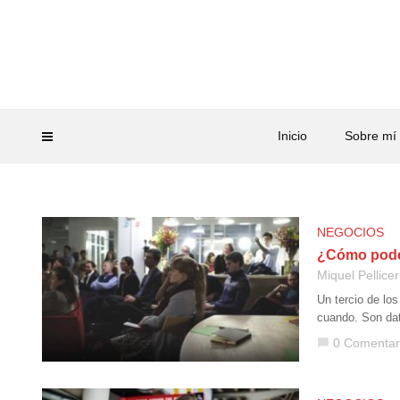
Inicio
Sobre mí
NEGOCIOS
¿Cómo podem
Miquel Pellicer
Un tercio de lo
cuando. Son dat
0 Comentar
chat_bubble