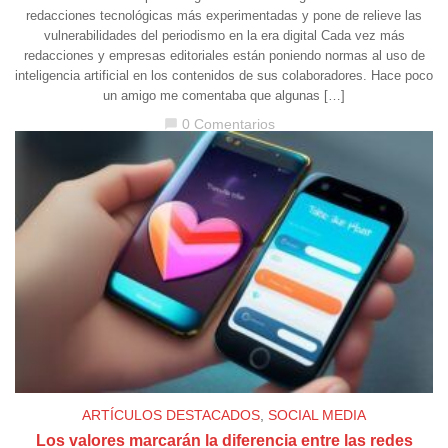
redacciones tecnológicas más experimentadas y pone de relieve las
vulnerabilidades del periodismo en la era digital Cada vez más
redacciones y empresas editoriales están poniendo normas al uso de
inteligencia artificial en los contenidos de sus colaboradores. Hace poco
un amigo me comentaba que algunas […]
0 Comentarios
chat_bubble
ARTÍCULOS DESTACADOS
,
SOCIAL MEDIA
Los valores marcarán la diferencia entre las redes