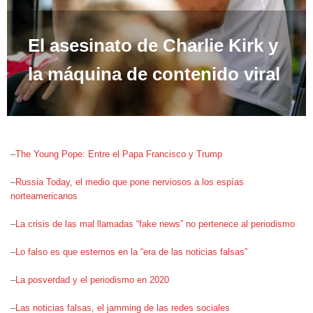
El asesinato de Charlie Kirk y
la máquina de contenido viral
–
The Young Pope: Entre el Papa Francisco y Trump
–
Russia Today, el medio que pone nerviosos a los espías
norteamericanos
–
La crisis de las mal llamadas “fake news” no pertenece al periodismo
–
Lo falso es que estemos en la “era de las noticias falsas”
–
La posverdad y el periodismo en 2020
–
Las noticias falsas, el jamming de las redes sociales