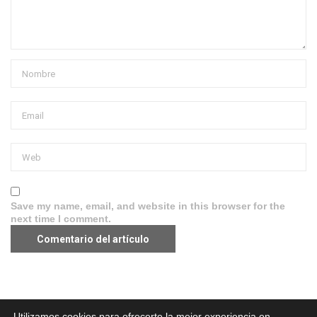
Save my name, email, and website in this browser for the
next time I comment.
Aviso legal
·
Política de Privacidad
·
Política de Cookies
Utilizamos cookies para ofrecerte la mejor experiencia en