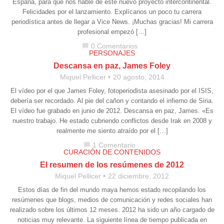
España, para que nos hable de este nuevo proyecto intercontinental.
Felicidades por el lanzamiento. Explícanos un poco tu carrera
periodística antes de llegar a Vice News. ¡Muchas gracias! Mi carrera
profesional empezó […]
0 Comentarios
chat_bubble
PERSONAJES
Descansa en paz, James Foley
Miquel Pellicer
20 agosto, 2014
El vídeo por el que James Foley, fotoperiodista asesinado por el ISIS,
debería ser recordado. Al pie del cañon y contando el infierno de Siria.
El vídeo fue grabado en junio de 2012. Descansa en paz, James. «Es
nuestro trabajo. He estado cubriendo conflictos desde Irak en 2008 y
realmente me siento atraído por el […]
1 Comentario
chat_bubble
CURACIÓN DE CONTENIDOS
El resumen de los resúmenes de 2012
Miquel Pellicer
22 diciembre, 2012
Estos días de fin del mundo maya hemos estado recopilando los
resúmenes que blogs, medios de comunicación y redes sociales han
realizado sobre los últimos 12 meses. 2012 ha sido un año cargado de
noticias muy relevante. La siguiente línea de tiempo publicada en