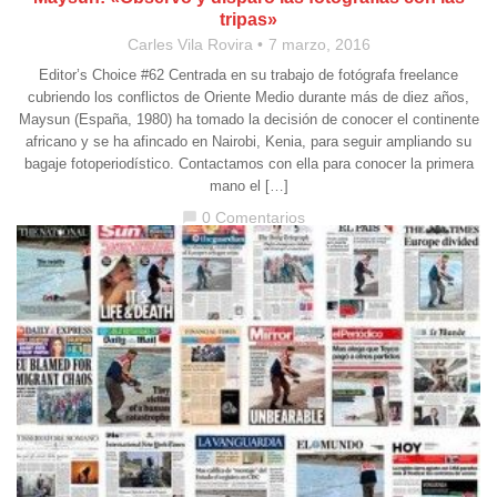
tripas»
Carles Vila Rovira
7 marzo, 2016
Editor’s Choice #62 Centrada en su trabajo de fotógrafa freelance
cubriendo los conflictos de Oriente Medio durante más de diez años,
Maysun (España, 1980) ha tomado la decisión de conocer el continente
africano y se ha afincado en Nairobi, Kenia, para seguir ampliando su
bagaje fotoperiodístico. Contactamos con ella para conocer la primera
mano el […]
0 Comentarios
chat_bubble