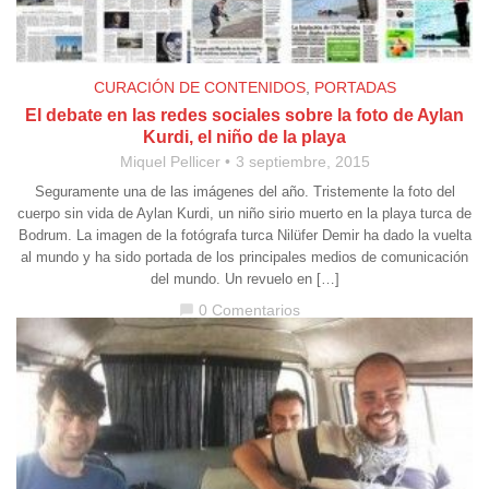
CURACIÓN DE CONTENIDOS
,
PORTADAS
El debate en las redes sociales sobre la foto de Aylan
Kurdi, el niño de la playa
Miquel Pellicer
3 septiembre, 2015
Seguramente una de las imágenes del año. Tristemente la foto del
cuerpo sin vida de Aylan Kurdi, un niño sirio muerto en la playa turca de
Bodrum. La imagen de la fotógrafa turca Nilüfer Demir ha dado la vuelta
al mundo y ha sido portada de los principales medios de comunicación
del mundo. Un revuelo en […]
0 Comentarios
chat_bubble