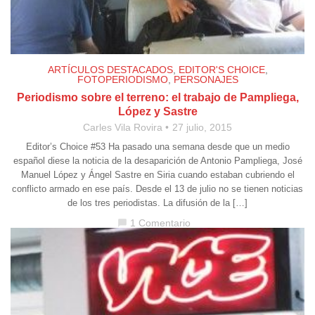
ARTÍCULOS DESTACADOS
,
EDITOR'S CHOICE
,
FOTOPERIODISMO
,
PERSONAJES
Periodismo sobre el terreno: el trabajo de Pampliega,
López y Sastre
Carles Vila Rovira
27 julio, 2015
Editor’s Choice #53 Ha pasado una semana desde que un medio
español diese la noticia de la desaparición de Antonio Pampliega, José
Manuel López y Ángel Sastre en Siria cuando estaban cubriendo el
conflicto armado en ese país. Desde el 13 de julio no se tienen noticias
de los tres periodistas. La difusión de la […]
1 Comentario
chat_bubble