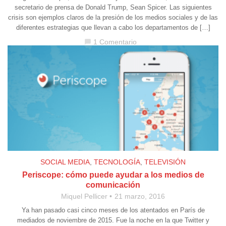
secretario de prensa de Donald Trump, Sean Spicer. Las siguientes
crisis son ejemplos claros de la presión de los medios sociales y de las
diferentes estrategias que llevan a cabo los departamentos de […]
1 Comentario
chat_bubble
SOCIAL MEDIA
,
TECNOLOGÍA
,
TELEVISIÓN
Periscope: cómo puede ayudar a los medios de
comunicación
Miquel Pellicer
21 marzo, 2016
Ya han pasado casi cinco meses de los atentados en París de
mediados de noviembre de 2015. Fue la noche en la que Twitter y