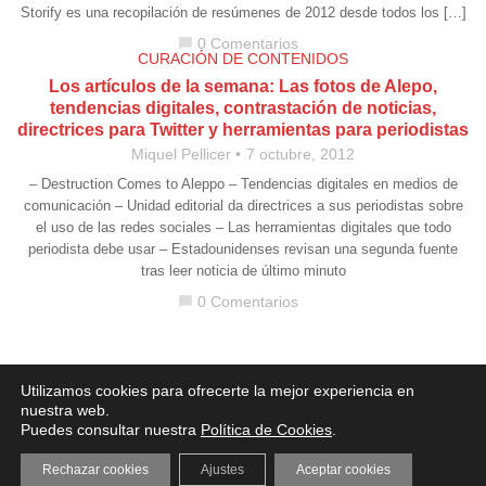
Storify es una recopilación de resúmenes de 2012 desde todos los […]
0 Comentarios
chat_bubble
CURACIÓN DE CONTENIDOS
Los artículos de la semana: Las fotos de Alepo,
tendencias digitales, contrastación de noticias,
directrices para Twitter y herramientas para periodistas
Miquel Pellicer
7 octubre, 2012
– Destruction Comes to Aleppo – Tendencias digitales en medios de
comunicación – Unidad editorial da directrices a sus periodistas sobre
el uso de las redes sociales – Las herramientas digitales que todo
periodista debe usar – Estadounidenses revisan una segunda fuente
tras leer noticia de último minuto
0 Comentarios
chat_bubble
Aviso legal
·
Política de Privacidad
·
Política de Cookies
Utilizamos cookies para ofrecerte la mejor experiencia en
nuestra web.
Puedes consultar nuestra
Política de Cookies
.
Rechazar cookies
Ajustes
Aceptar cookies