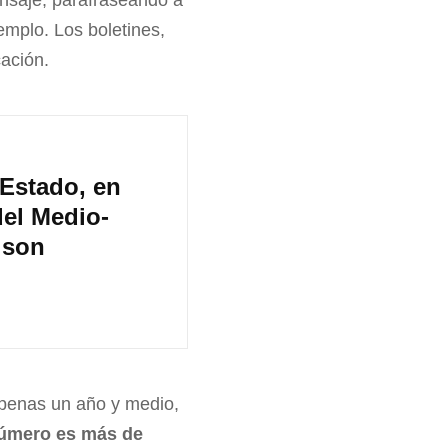
ensaje, parafraseando a
jemplo. Los boletines,
ación.
Estado, en
el Medio-
 son
apenas un año y medio,
número es más de