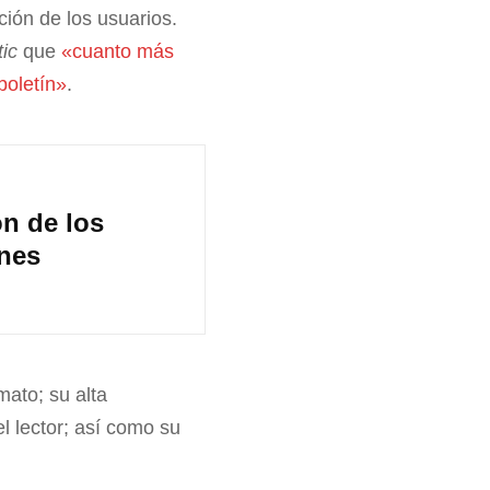
ción de los usuarios.
ic
que
«cuanto más
boletín»
.
n de los
ines
mato; su alta
el lector; así como su