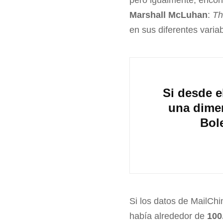
pero igualmente, encon
Marshall McLuhan
:
Th
en sus diferentes vari
Si desde 
una dime
Bol
Si los datos de MailCh
había alrededor de
100