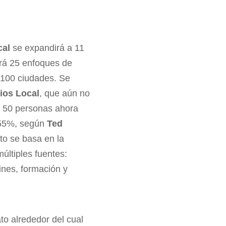
cal
se expandirá a 11
drá 25 enfoques de
e 100 ciudades. Se
ios Local
, que aún no
e 50 personas ahora
l 55%, según
Ted
to se basa en la
múltiples fuentes:
ines, formación y
to alrededor del cual