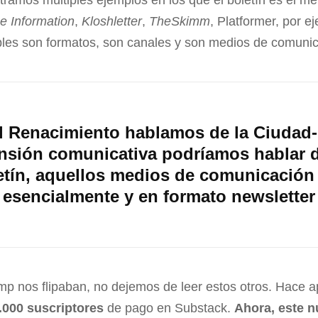
tramos múltiples ejemplos en los que el boletín es el m
e Information
,
Kloshletter
,
TheSkimm
, Platformer, por e
ables son formatos, son canales y son medios de comunic
el Renacimiento hablamos de la Ciudad-
nsión comunicativa podríamos hablar d
etín, aquellos medios de comunicación
esencialmente y en formato newsletter
imp nos flipaban, no dejemos de leer estos otros. Hace 
.000 suscriptores
de pago en Substack.
Ahora, este 