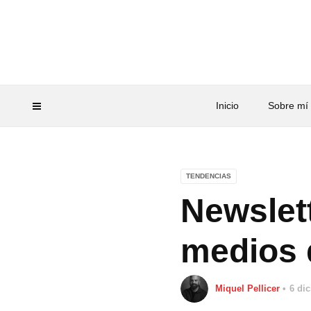
Inicio
Sobre mí
TENDENCIAS
Newslett
medios 
Miquel Pellicer
6 di