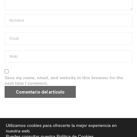
Save my name, email, and website in this browser for the
next time I comment.
Aviso legal
·
Política de Privacidad
·
Política de Cookies
Utilizamos cookies para ofrecerte la mejor experiencia en
nuestra web.
Puedes consultar nuestra
Política de Cookies
.