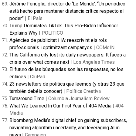
Jérôme Fenoglio, director de ‘Le Monde’: “Un periódico
está hecho para mantener distancia crítica respecto al
poder”
| El País
Trump Dominates TikTok. This Pro-Biden Influencer
Explains Why
| POLITICO
Agències de publicitat i IA: reescrivint els rols
professionals i optimitzant campanyes
| COMeIN
This California city lost its daily newspapers. It faces a
crisis over what comes next
| Los Angeles Times
El futuro de las búsquedas son las respuestas, no los
enlaces
| CluPad
23 newsletters de política que leemos (y otras 23 que
también debéis conocer)
| Política Creativa
Turnaround Time
| Columbia Journalism Review
What We Learned In Our First Year of 404 Media
| 404
Media
Bloomberg Media’s digital chief on gaining subscribers,
navigating algorithm uncertainty, and leveraging AI in
news
| Campaign