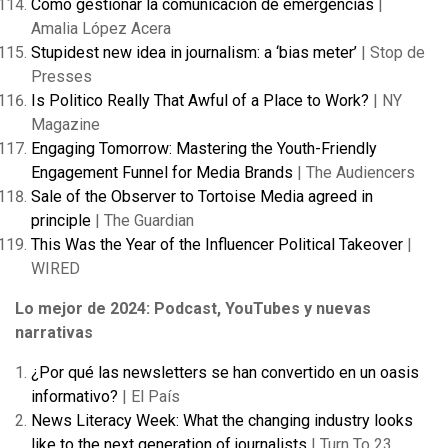
Cómo gestionar la comunicación de emergencias
|
Amalia López Acera
Stupidest new idea in journalism: a ‘bias meter’
| Stop de
Presses
Is Politico Really That Awful of a Place to Work?
| NY
Magazine
Engaging Tomorrow: Mastering the Youth-Friendly
Engagement Funnel for Media Brands
| The Audiencers
Sale of the Observer to Tortoise Media agreed in
principle
| The Guardian
This Was the Year of the Influencer Political Takeover
|
WIRED
Lo mejor de 2024: Podcast, YouTubes y nuevas
narrativas
¿Por qué las newsletters se han convertido en un oasis
informativo?
| El País
News Literacy Week: What the changing industry looks
like to the next generation of journalists
| Turn To 23