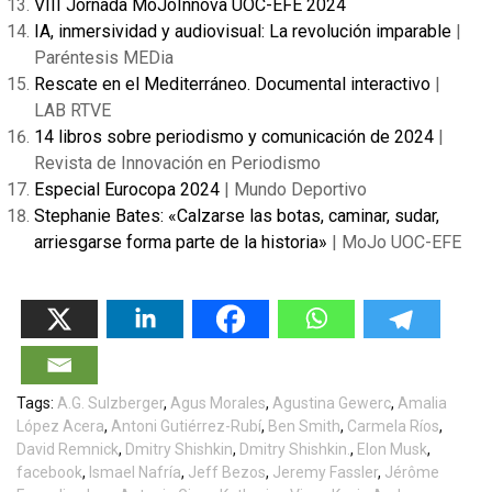
VIII Jornada MoJoInnova UOC-EFE 2024
IA, inmersividad y audiovisual: La revolución imparable
|
Paréntesis MEDia
Rescate en el Mediterráneo. Documental interactivo
|
LAB RTVE
14 libros sobre periodismo y comunicación de 2024
|
Revista de Innovación en Periodismo
Especial Eurocopa 2024
| Mundo Deportivo
Stephanie Bates: «Calzarse las botas, caminar, sudar,
arriesgarse forma parte de la historia»
| MoJo UOC-EFE
Tags:
A.G. Sulzberger
,
Agus Morales
,
Agustina Gewerc
,
Amalia
López Acera
,
Antoni Gutiérrez-Rubí
,
Ben Smith
,
Carmela Ríos
,
David Remnick
,
Dmitry Shishkin
,
Dmitry Shishkin.
,
Elon Musk
,
facebook
,
Ismael Nafría
,
Jeff Bezos
,
Jeremy Fassler
,
Jérôme