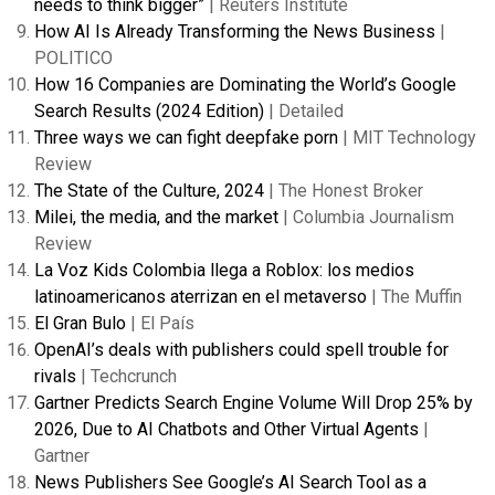
needs to think bigger”
| Reuters Institute
How AI Is Already Transforming the News Business
|
POLITICO
How 16 Companies are Dominating the World’s Google
Search Results (2024 Edition)
| Detailed
Three ways we can fight deepfake porn
| MIT Technology
Review
The State of the Culture, 2024
| The Honest Broker
Milei, the media, and the market
| Columbia Journalism
Review
La Voz Kids Colombia llega a Roblox: los medios
latinoamericanos aterrizan en el metaverso
| The Muffin
El Gran Bulo
| El País
OpenAI’s deals with publishers could spell trouble for
rivals
| Techcrunch
Gartner Predicts Search Engine Volume Will Drop 25% by
2026, Due to AI Chatbots and Other Virtual Agents
|
Gartner
News Publishers See Google’s AI Search Tool as a