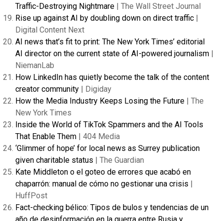
Traffic-Destroying Nightmare
| The Wall Street Journal
Rise up against AI by doubling down on direct traffic
|
Digital Content Next
AI news that’s fit to print: The New York Times’ editorial
AI director on the current state of AI-powered journalism
|
NiemanLab
How LinkedIn has quietly become the talk of the content
creator community
| Digiday
How the Media Industry Keeps Losing the Future
| The
New York Times
Inside the World of TikTok Spammers and the AI Tools
That Enable Them
| 404 Media
‘Glimmer of hope’ for local news as Surrey publication
given charitable status
| The Guardian
Kate Middleton o el goteo de errores que acabó en
chaparrón: manual de cómo no gestionar una crisis
|
HuffPost
Fact-checking bélico: Tipos de bulos y tendencias de un
año de desinformación en la guerra entre Rusia y