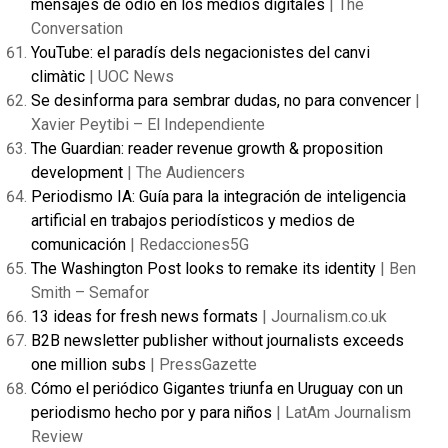
mensajes de odio en los medios digitales
| The
Conversation
YouTube: el paradís dels negacionistes del canvi
climàtic
| UOC News
Se desinforma para sembrar dudas, no para convencer
|
Xavier Peytibi – El Independiente
The Guardian: reader revenue growth & proposition
development
| The Audiencers
Periodismo IA: Guía para la integración de inteligencia
artificial en trabajos periodísticos y medios de
comunicación
| Redacciones5G
The Washington Post looks to remake its identity
| Ben
Smith – Semafor
13 ideas for fresh news formats
| Journalism.co.uk
B2B newsletter publisher without journalists exceeds
one million subs
| PressGazette
Cómo el periódico Gigantes triunfa en Uruguay con un
periodismo hecho por y para niños
| LatAm Journalism
Review