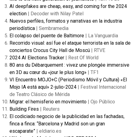
AI deepfakes are cheap, easy, and coming for the 2024
election
| Decoder with Nilay Patel
Nuevos perfiles, formatos y narrativas en la industria
periodística
| Sembramedia
El colapso del puente de Baltimore
| La Vanguardia
Recorrido visual: así fue el ataque terrorista en la sala de
conciertos Crocus City Hall de Moscú
| RTVE
2024 AI Elections Tracker
| Rest Of World
80 ans du Débarquement : vivez une plongée immersive
en 3D au cœur du «jour le plus long»
| TF1
VI Encuentro MOJO+C (Periodismo Móvil y Cultura) «El
Mojo IA está aquí» 2-julio-2024
| Festival Internacional
de Teatro Clásico de Mérida
Migrar: el hemisferio en movimiento
| Ojo Público
Building Fires
| Reuters
El codiciado negocio de la publicidad en las fachadas,
finca a finca: “Barcelona y Madrid son un gran
escaparate”
| eldiario.es