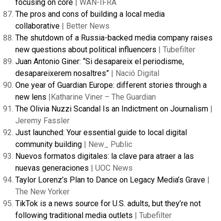
focusing on core
| WAN-IFRA
The pros and cons of building a local media
collaborative
| Better News
The shutdown of a Russia-backed media company raises
new questions about political influencers
| Tubefilter
Juan Antonio Giner: “Si desapareix el periodisme,
desapareixerem nosaltres”
| Nació Digital
One year of Guardian Europe: different stories through a
new lens
|Katharine Viner – The Guardian
The Olivia Nuzzi Scandal Is an Indictment on Journalism
|
Jeremy Fassler
Just launched: Your essential guide to local digital
community building
| New_ Public
Nuevos formatos digitales: la clave para atraer a las
nuevas generaciones
| UOC News
Taylor Lorenz’s Plan to Dance on Legacy Media’s Grave
|
The New Yorker
TikTok is a news source for U.S. adults, but they’re not
following traditional media outlets
| Tubefilter