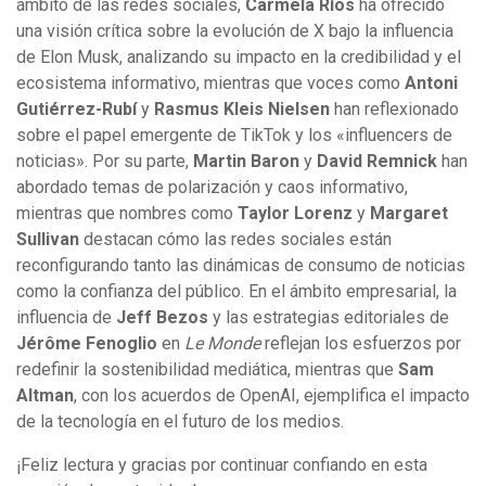
ámbito de las redes sociales,
Carmela Ríos
ha ofrecido
una visión crítica sobre la evolución de X bajo la influencia
de Elon Musk, analizando su impacto en la credibilidad y el
ecosistema informativo, mientras que voces como
Antoni
Gutiérrez-Rubí
y
Rasmus Kleis Nielsen
han reflexionado
sobre el papel emergente de TikTok y los «influencers de
noticias». Por su parte,
Martin Baron
y
David Remnick
han
abordado temas de polarización y caos informativo,
mientras que nombres como
Taylor Lorenz
y
Margaret
Sullivan
destacan cómo las redes sociales están
reconfigurando tanto las dinámicas de consumo de noticias
como la confianza del público. En el ámbito empresarial, la
influencia de
Jeff Bezos
y las estrategias editoriales de
Jérôme Fenoglio
en
Le Monde
reflejan los esfuerzos por
redefinir la sostenibilidad mediática, mientras que
Sam
Altman
, con los acuerdos de OpenAI, ejemplifica el impacto
de la tecnología en el futuro de los medios.
¡Feliz lectura y gracias por continuar confiando en esta