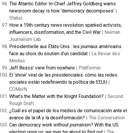
The Atlantic Editor-In-Chief Jeffrey Goldberg warns
newsroom decay is how ‘democracy decomposes’
|
Status
How a 19th-century news revolution sparked activists,
influencers, disinformation, and the Civil War
| Nieman
Journalism Lab
Présidentielle aux États-Unis : les journaux américains
face au choix du soutien d’un candidat
| La Revue des
Medias
Jeff Bezos’ view from nowhere
| Platformer
El ‘show’ viral de las presidenciales: cómo las redes
sociales están redefiniendo la política de EEUU
|
COMeIN
What’s the Matter with the Knight Foundation?
| Second
Rough Draft
¿Cuál es el papel de los medios de comunicación ante el
avance de la IA y la desinformación?
| The Conversation
Can democracy work without journalism? With the US
election upon us, we may be about to find out
| The