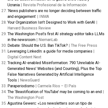
Ucrania
| Revista Profesional de la Información
‘
News publishers are no longer deciding between traffic
and engagement
’ | INMA
Your Organization Isn’t Designed to Work with GenAI
|
Harvard Business Review
The Washington Post’s first AI strategy editor talks LLMs
in the newsroom
| NiemanLab
Debate: Should the U.S. Ban TikTok?
| The Free Press
Leveraging LinkedIn: a guide for media companies
|
Digital Content Next
Tracking AI-enabled Misinformation: 790 ‘Unreliable AI-
Generated News’ Websites (and Counting), Plus the Top
False Narratives Generated by Artificial Intelligence
Tools
| NewsGuard
Paraperiodismo
| Carmela Ríos – El País
The ‘Beastification of YouTube’ may be coming to an end
|
The Washington Post
Agustina Gewerc: «Los newsletters son un tipo de