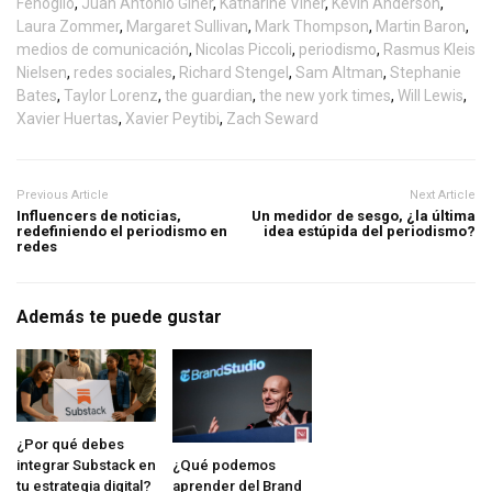
Fenoglio
,
Juan Antonio Giner
,
Katharine Viner
,
Kevin Anderson
,
Laura Zommer
,
Margaret Sullivan
,
Mark Thompson
,
Martin Baron
,
medios de comunicación
,
Nicolas Piccoli
,
periodismo
,
Rasmus Kleis
Nielsen
,
redes sociales
,
Richard Stengel
,
Sam Altman
,
Stephanie
Bates
,
Taylor Lorenz
,
the guardian
,
the new york times
,
Will Lewis
,
Xavier Huertas
,
Xavier Peytibi
,
Zach Seward
Previous Article
Next Article
Influencers de noticias,
Un medidor de sesgo, ¿la última
redefiniendo el periodismo en
idea estúpida del periodismo?
redes
Además te puede gustar
¿Por qué debes
¿Qué podemos
integrar Substack en
aprender del Brand
tu estrategia digital?