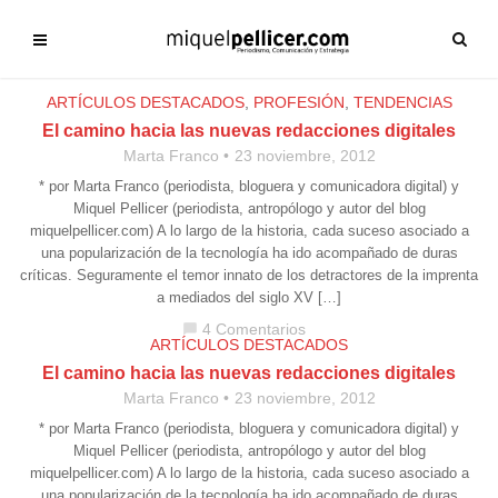
ARTÍCULOS DESTACADOS
,
PROFESIÓN
,
TENDENCIAS
El camino hacia las nuevas redacciones digitales
Marta Franco
23 noviembre, 2012
* por Marta Franco (periodista, bloguera y comunicadora digital) y
Miquel Pellicer (periodista, antropólogo y autor del blog
miquelpellicer.com) A lo largo de la historia, cada suceso asociado a
una popularización de la tecnología ha ido acompañado de duras
críticas. Seguramente el temor innato de los detractores de la imprenta
a mediados del siglo XV […]
4 Comentarios
chat_bubble
ARTÍCULOS DESTACADOS
El camino hacia las nuevas redacciones digitales
Marta Franco
23 noviembre, 2012
* por Marta Franco (periodista, bloguera y comunicadora digital) y
Miquel Pellicer (periodista, antropólogo y autor del blog
miquelpellicer.com) A lo largo de la historia, cada suceso asociado a
una popularización de la tecnología ha ido acompañado de duras