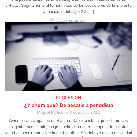
críticas. Seguramente el temor innato de los detractores de la imprenta
a mediados del siglo XV […]
7 Comentarios
chat_bubble
PROFESIÓN
¿Y ahora qué? De becario a periodista
Miquel Pellicer
3 octubre, 2012
Aviso para navegantes de Ryszard Kapuscinski: el periodismo «es
exigente, sacrificado, exige mucho de nuestro tiempo y de nuestra
virtud de seguir aprendiendo día tras día». Añadiría yo que la curiosidad