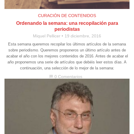
CURACIÓN DE CONTENIDOS
Ordenando la semana: una recopilación para
periodistas
Miquel Pellicer
19 diciembre, 2016
Esta semana queremos recopilar los últimos artículos de la semana
sobre periodismo. Queremos proponeros un último artículo antes de
acabar el año con los mejores contenidos de 2016. Antes de acabar el
año proponemos una serie de artículos que debéis leer estos días. A
continuación, una selección de lo mejor de la semana:
0 Comentarios
chat_bubble