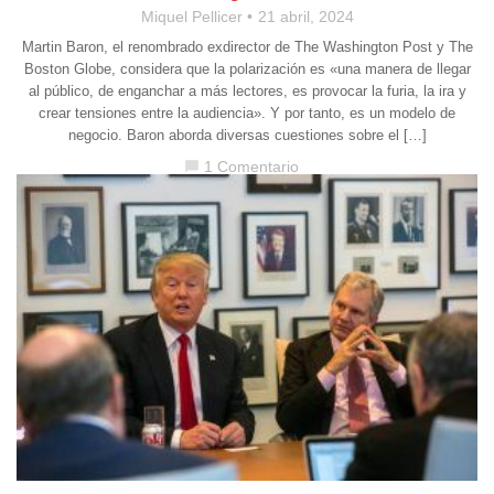
Miquel Pellicer
21 abril, 2024
Martin Baron, el renombrado exdirector de The Washington Post y The
Boston Globe, considera que la polarización es «una manera de llegar
al público, de enganchar a más lectores, es provocar la furia, la ira y
crear tensiones entre la audiencia». Y por tanto, es un modelo de
negocio. Baron aborda diversas cuestiones sobre el […]
1 Comentario
chat_bubble