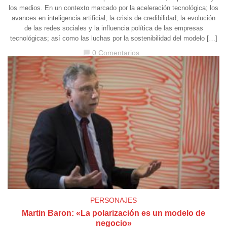
los medios. En un contexto marcado por la aceleración tecnológica; los
avances en inteligencia artificial; la crisis de credibilidad; la evolución
de las redes sociales y la influencia política de las empresas
tecnológicas; así como las luchas por la sostenibilidad del modelo […]
0 Comentarios
chat_bubble
PERSONAJES
Martin Baron: «La polarización es un modelo de
negocio»