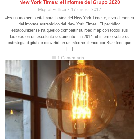
New York Times: el informe del Grupo 2020
Miquel Pellicer
17 enero, 2017
«Es un momento vital para la vida del New York Times«, reza el mantra
del informe estratégico del New York Times. El periódico
estadounidense ha querido compartir su road map con todos sus
lectores en un excelente documento. En 2014, el informe sobre su
estrategia digital se convirtió en un informe filtrado por Buzzfeed que
[…]
1 Comentario
chat_bubble