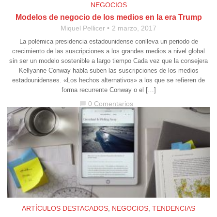
NEGOCIOS
Modelos de negocio de los medios en la era Trump
Miquel Pellicer
2 marzo, 2017
La polémica presidencia estadounidense conlleva un periodo de
crecimiento de las suscripciones a los grandes medios a nivel global
sin ser un modelo sostenible a largo tiempo Cada vez que la consejera
Kellyanne Conway habla suben las suscripciones de los medios
estadounidenses. «Los hechos alternativos» a los que se refieren de
forma recurrente Conway o el […]
0 Comentarios
chat_bubble
ARTÍCULOS DESTACADOS
,
NEGOCIOS
,
TENDENCIAS