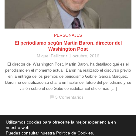
PERSONAJES
El periodismo según Martin Baron, director del
Washington Post
Miquel Pellicer
1 octubre, 2016
El director del Washington Post, Martin Baron, ha detallado qué es el
periodismo en el momento actual. Baron ha realizado el discurso previo
en la entrega de los premios de periodismo Gabriel García Márquez.
Baron ha centralizado su charla en hablar del futuro del periodismo y su
visión sobre el que Gabo considebar «el oficio más […]
5 Comentarios
chat_bubble
Aviso legal
·
Política de Privacidad
·
Política de Cookies
Utilizamos cookies para ofrecerte la mejor experiencia en
nuestra web.
Puedes consultar nuestra
Política de Cookies
.