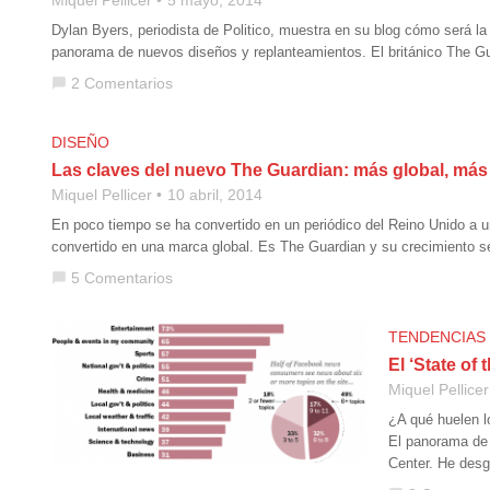
Miquel Pellicer
5 mayo, 2014
Dylan Byers, periodista de Politico, muestra en su blog cómo será 
panorama de nuevos diseños y replanteamientos. El británico The Gu
2 Comentarios
chat_bubble
DISEÑO
Las claves del nuevo The Guardian: más global, más
Miquel Pellicer
10 abril, 2014
En poco tiempo se ha convertido en un periódico del Reino Unido a u
convertido en una marca global. Es The Guardian y su crecimiento se
5 Comentarios
chat_bubble
TENDENCIAS
El ‘State of
Miquel Pellicer
¿A qué huelen l
El panorama de 
Center. He desg