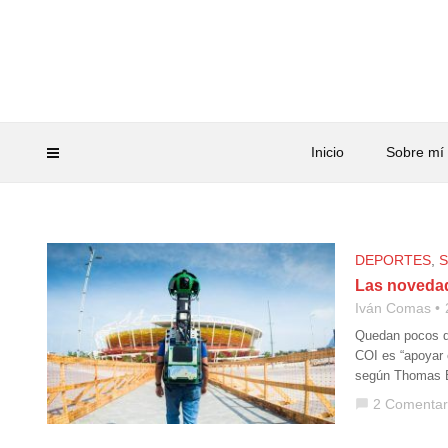
Inicio
Sobre mí
DEPORTES
,
S
Las novedad
Iván Comas
Quedan pocos dí
COI es “apoyar 
según Thomas B
2 Comentar
chat_bubble