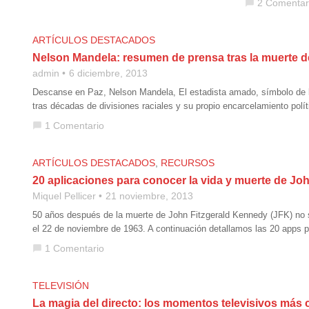
2 Comentar
chat_bubble
ARTÍCULOS DESTACADOS
Nelson Mandela: resumen de prensa tras la muerte 
admin
6 diciembre, 2013
Descanse en Paz, Nelson Mandela, El estadista amado, símbolo de l
tras décadas de divisiones raciales y su propio encarcelamiento polí
1 Comentario
chat_bubble
ARTÍCULOS DESTACADOS
,
RECURSOS
20 aplicaciones para conocer la vida y muerte de Jo
Miquel Pellicer
21 noviembre, 2013
50 años después de la muerte de John Fitzgerald Kennedy (JFK) no s
el 22 de noviembre de 1963. A continuación detallamos las 20 apps 
1 Comentario
chat_bubble
TELEVISIÓN
La magia del directo: los momentos televisivos más