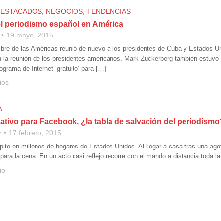
DESTACADOS
,
NEGOCIOS
,
TENDENCIAS
el periodismo español en América
19 mayo, 2015
bre de las Américas reunió de nuevo a los presidentes de Cuba y Estados U
n la reunión de los presidentes americanos. Mark Zuckerberg también estuvo
grama de Internet ‘gratuito’ para […]
ios
A
ativo para Facebook, ¿la tabla de salvación del periodismo
z
17 febrero, 2015
pite en millones de hogares de Estados Unidos. Al llegar a casa tras una agot
ara la cena. En un acto casi reflejo recorre con el mando a distancia toda l
io