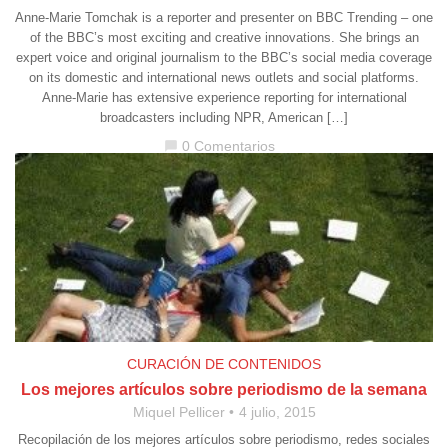
Anne-Marie Tomchak is a reporter and presenter on BBC Trending – one
of the BBC’s most exciting and creative innovations. She brings an
expert voice and original journalism to the BBC’s social media coverage
on its domestic and international news outlets and social platforms.
Anne-Marie has extensive experience reporting for international
broadcasters including NPR, American […]
0 Comentarios
chat_bubble
CURACIÓN DE CONTENIDOS
Los mejores artículos sobre periodismo de la semana
Miquel Pellicer
4 julio, 2015
Recopilación de los mejores artículos sobre periodismo, redes sociales