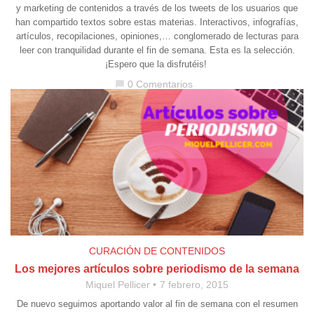
y marketing de contenidos a través de los tweets de los usuarios que
han compartido textos sobre estas materias. Interactivos, infografías,
artículos, recopilaciones, opiniones,… conglomerado de lecturas para
leer con tranquilidad durante el fin de semana. Esta es la selección.
¡Espero que la disfrutéis!
0 Comentarios
chat_bubble
CURACIÓN DE CONTENIDOS
Los mejores artículos sobre periodismo de la semana
Miquel Pellicer
7 febrero, 2015
De nuevo seguimos aportando valor al fin de semana con el resumen