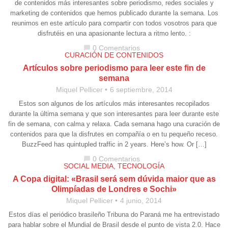
de contenidos más interesantes sobre periodismo, redes sociales y
marketing de contenidos que hemos publicado durante la semana. Los
reunimos en este artículo para compartir con todos vosotros para que
disfrutéis en una apasionante lectura a ritmo lento. :
0 Comentarios
chat_bubble
CURACIÓN DE CONTENIDOS
Artículos sobre periodismo para leer este fin de
semana
Miquel Pellicer
6 septiembre, 2014
Estos son algunos de los artículos más interesantes recopilados
durante la última semana y que son interesantes para leer durante este
fin de semana, con calma y relaxa. Cada semana hago una curación de
contenidos para que la disfrutes en compañía o en tu pequeño receso.
BuzzFeed has quintupled traffic in 2 years. Here’s how. Or […]
0 Comentarios
chat_bubble
SOCIAL MEDIA
,
TECNOLOGÍA
A Copa digital: «Brasil será sem dúvida maior que as
Olimpíadas de Londres e Sochi»
Miquel Pellicer
4 junio, 2014
Estos días el periódico brasileño Tribuna do Paraná me ha entrevistado
para hablar sobre el Mundial de Brasil desde el punto de vista 2.0. Hace