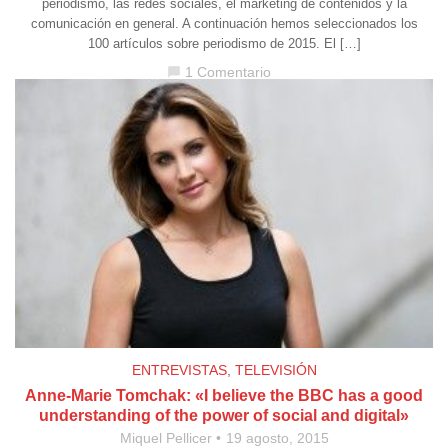
periodismo, las redes sociales, el marketing de contenidos y la
comunicación en general. A continuación hemos seleccionados los
100 artículos sobre periodismo de 2015. El […]
1 Comentario
chat_bubble
ENTREVISTAS
,
TELEVISIÓN
Anne-Marie Tomchak: «I believe the BBC has a good
understanding of the power of social and digital»
Miquel Pellicer
19 agosto, 2015