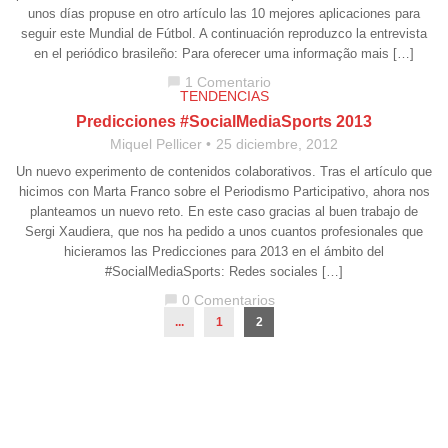
unos días propuse en otro artículo las 10 mejores aplicaciones para
seguir este Mundial de Fútbol. A continuación reproduzco la entrevista
en el periódico brasileño: Para oferecer uma informação mais […]
1 Comentario
chat_bubble
TENDENCIAS
Predicciones #SocialMediaSports 2013
Miquel Pellicer
25 diciembre, 2012
Un nuevo experimento de contenidos colaborativos. Tras el artículo que
hicimos con Marta Franco sobre el Periodismo Participativo, ahora nos
planteamos un nuevo reto. En este caso gracias al buen trabajo de
Sergi Xaudiera, que nos ha pedido a unos cuantos profesionales que
hicieramos las Predicciones para 2013 en el ámbito del
#SocialMediaSports: Redes sociales […]
0 Comentarios
chat_bubble
...
1
2