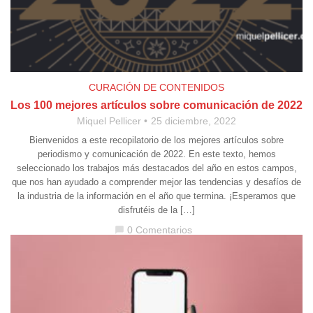
CURACIÓN DE CONTENIDOS
Los 100 mejores artículos sobre comunicación de 2022
Miquel Pellicer
25 diciembre, 2022
Bienvenidos a este recopilatorio de los mejores artículos sobre
periodismo y comunicación de 2022. En este texto, hemos
seleccionado los trabajos más destacados del año en estos campos,
que nos han ayudado a comprender mejor las tendencias y desafíos de
la industria de la información en el año que termina. ¡Esperamos que
disfrutéis de la […]
0 Comentarios
chat_bubble