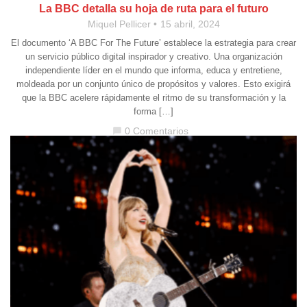
La BBC detalla su hoja de ruta para el futuro
Miquel Pellicer
15 abril, 2024
El documento ‘A BBC For The Future’ establece la estrategia para crear
un servicio público digital inspirador y creativo. Una organización
independiente líder en el mundo que informa, educa y entretiene,
moldeada por un conjunto único de propósitos y valores. Esto exigirá
que la BBC acelere rápidamente el ritmo de su transformación y la
forma […]
0 Comentarios
chat_bubble