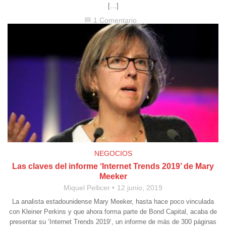
[…]
1 Comentario
chat_bubble
NEGOCIOS
Las claves del informe ‘Internet Trends 2019’ de Mary
Meeker
Miquel Pellicer
12 junio, 2019
La analista estadounidense Mary Meeker, hasta hace poco vinculada
con Kleiner Perkins y que ahora forma parte de Bond Capital, acaba de
presentar su ‘Internet Trends 2019‘, un informe de más de 300 páginas