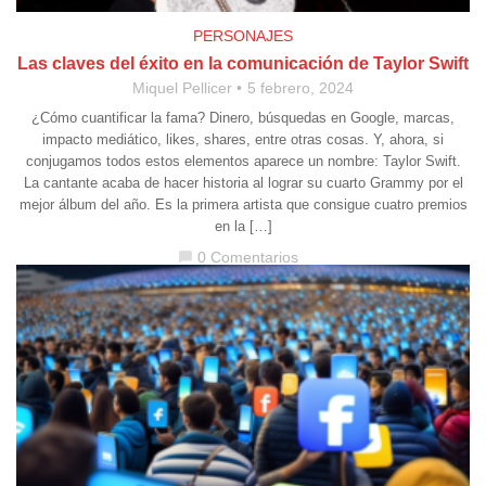
PERSONAJES
Las claves del éxito en la comunicación de Taylor Swift
Miquel Pellicer
5 febrero, 2024
¿Cómo cuantificar la fama? Dinero, búsquedas en Google, marcas,
impacto mediático, likes, shares, entre otras cosas. Y, ahora, si
conjugamos todos estos elementos aparece un nombre: Taylor Swift.
La cantante acaba de hacer historia al lograr su cuarto Grammy por el
mejor álbum del año. Es la primera artista que consigue cuatro premios
en la […]
0 Comentarios
chat_bubble