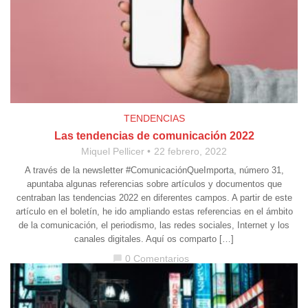
TENDENCIAS
Las tendencias de comunicación 2022
Miquel Pellicer
22 febrero, 2022
A través de la newsletter #ComunicaciónQueImporta, número 31,
apuntaba algunas referencias sobre artículos y documentos que
centraban las tendencias 2022 en diferentes campos. A partir de este
artículo en el boletín, he ido ampliando estas referencias en el ámbito
de la comunicación, el periodismo, las redes sociales, Internet y los
canales digitales. Aquí os comparto […]
0 Comentarios
chat_bubble