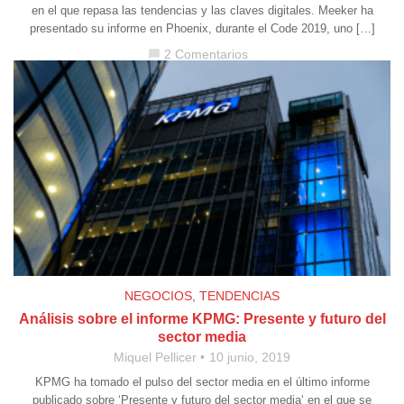
en el que repasa las tendencias y las claves digitales. Meeker ha
presentado su informe en Phoenix, durante el Code 2019, uno […]
2 Comentarios
chat_bubble
NEGOCIOS
,
TENDENCIAS
Análisis sobre el informe KPMG: Presente y futuro del
sector media
Miquel Pellicer
10 junio, 2019
KPMG ha tomado el pulso del sector media en el último informe
publicado sobre ‘Presente y futuro del sector media‘ en el que se