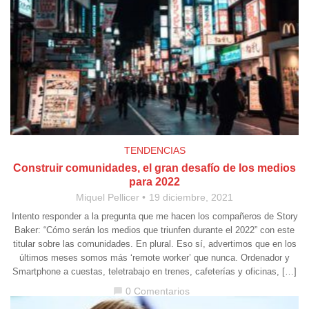
TENDENCIAS
Construir comunidades, el gran desafío de los medios
para 2022
Miquel Pellicer
19 diciembre, 2021
Intento responder a la pregunta que me hacen los compañeros de Story
Baker: “Cómo serán los medios que triunfen durante el 2022” con este
titular sobre las comunidades. En plural. Eso sí, advertimos que en los
últimos meses somos más ‘remote worker’ que nunca. Ordenador y
Smartphone a cuestas, teletrabajo en trenes, cafeterías y oficinas, […]
0 Comentarios
chat_bubble