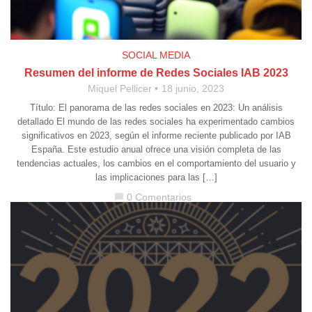
SOCIAL MEDIA
Resumen del informe de Redes Sociales IAB 2023
Miquel Pellicer
18 junio, 2023
Título: El panorama de las redes sociales en 2023: Un análisis
detallado El mundo de las redes sociales ha experimentado cambios
significativos en 2023, según el informe reciente publicado por IAB
España. Este estudio anual ofrece una visión completa de las
tendencias actuales, los cambios en el comportamiento del usuario y
las implicaciones para las […]
0 Comentarios
chat_bubble