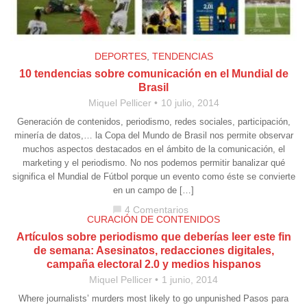
DEPORTES
,
TENDENCIAS
10 tendencias sobre comunicación en el Mundial de
Brasil
Miquel Pellicer
10 julio, 2014
Generación de contenidos, periodismo, redes sociales, participación,
minería de datos,… la Copa del Mundo de Brasil nos permite observar
muchos aspectos destacados en el ámbito de la comunicación, el
marketing y el periodismo. No nos podemos permitir banalizar qué
significa el Mundial de Fútbol porque un evento como éste se convierte
en un campo de […]
4 Comentarios
chat_bubble
CURACIÓN DE CONTENIDOS
Artículos sobre periodismo que deberías leer este fin
de semana: Asesinatos, redacciones digitales,
campaña electoral 2.0 y medios hispanos
Miquel Pellicer
1 junio, 2014
Where journalists’ murders most likely to go unpunished Pasos para