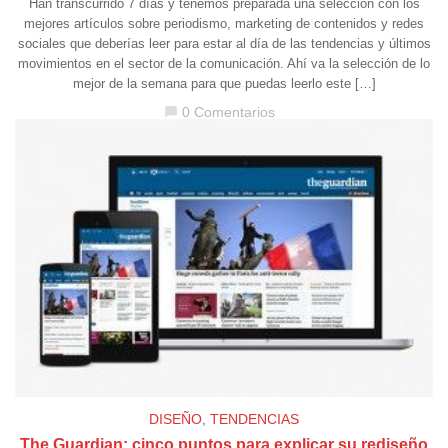
Han transcurrido 7 días y tenemos preparada una selección con los
mejores artículos sobre periodismo, marketing de contenidos y redes
sociales que deberías leer para estar al día de las tendencias y últimos
movimientos en el sector de la comunicación. Ahí va la selección de lo
mejor de la semana para que puedas leerlo este […]
0 Comentarios
chat_bubble
DISEÑO
,
TENDENCIAS
The Guardian: cinco puntos para explicar su rediseño