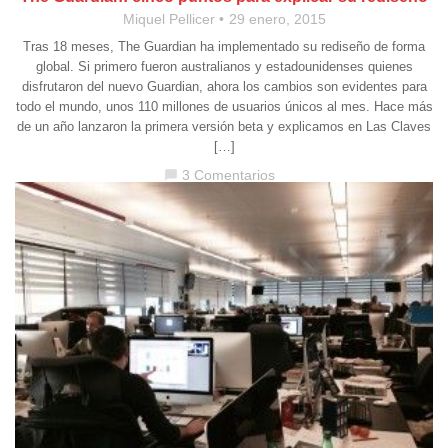
Miquel Pellicer
29 enero, 2015
Tras 18 meses, The Guardian ha implementado su rediseño de forma
global. Si primero fueron australianos y estadounidenses quienes
disfrutaron del nuevo Guardian, ahora los cambios son evidentes para
todo el mundo, unos 110 millones de usuarios únicos al mes. Hace más
de un año lanzaron la primera versión beta y explicamos en Las Claves
[…]
3 Comentarios
chat_bubble