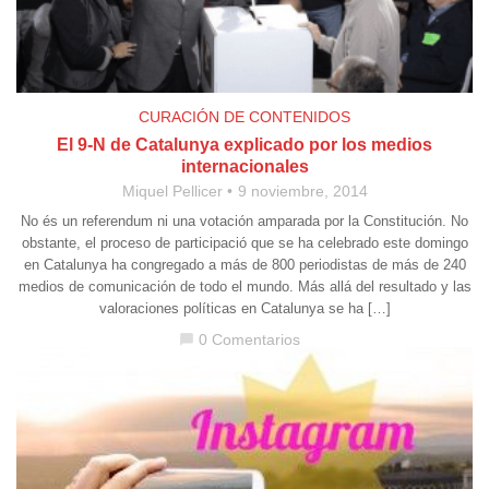
CURACIÓN DE CONTENIDOS
El 9-N de Catalunya explicado por los medios
internacionales
Miquel Pellicer
9 noviembre, 2014
No és un referendum ni una votación amparada por la Constitución. No
obstante, el proceso de participació que se ha celebrado este domingo
en Catalunya ha congregado a más de 800 periodistas de más de 240
medios de comunicación de todo el mundo. Más allá del resultado y las
valoraciones políticas en Catalunya se ha […]
0 Comentarios
chat_bubble