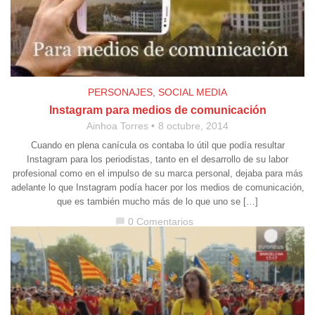
PERSONAJES
,
SOCIAL MEDIA
Instagram para medios de comunicación
Ainhoa Torres
8 octubre, 2014
Cuando en plena canícula os contaba lo útil que podía resultar
Instagram para los periodistas, tanto en el desarrollo de su labor
profesional como en el impulso de su marca personal, dejaba para más
adelante lo que Instagram podía hacer por los medios de comunicación,
que es también mucho más de lo que uno se […]
0 Comentarios
chat_bubble