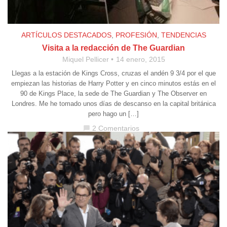
ARTÍCULOS DESTACADOS
,
PROFESIÓN
,
TENDENCIAS
Visita a la redacción de The Guardian
Miquel Pellicer
14 enero, 2015
Llegas a la estación de Kings Cross, cruzas el andén 9 3/4 por el que
empiezan las historias de Harry Potter y en cinco minutos estás en el
90 de Kings Place, la sede de The Guardian y The Observer en
Londres. Me he tomado unos días de descanso en la capital británica
pero hago un […]
2 Comentarios
chat_bubble