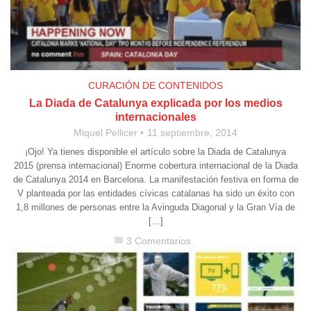
CURACIÓN DE CONTENIDOS
La Diada de Catalunya explicada por los medios
internacionales
Miquel Pellicer
11 septiembre, 2014
¡Ojo! Ya tienes disponible el artículo sobre la Diada de Catalunya
2015 (prensa internacional) Enorme cobertura internacional de la Diada
de Catalunya 2014 en Barcelona. La manifestación festiva en forma de
V planteada por las entidades cívicas catalanas ha sido un éxito con
1,8 millones de personas entre la Avinguda Diagonal y la Gran Vía de
[…]
3 Comentarios
chat_bubble