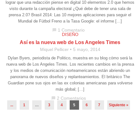
lograr que una redacción piense en digital 10 elementos 2.0 que hemos
visto durante la campaña electoral ¿Qué debe de tener una sala de
prensa 2.0? Brasil 2014: Las 10 mejores aplicaciones para seguir el
Mundial de Fútbol Freno a la Tasa Google: el informe […]
1 Comentario
chat_bubble
DISEÑO
Así es la nueva web de Los Angeles Times
Miquel Pellicer
5 mayo, 2014
Dylan Byers, periodista de Politico, muestra en su blog cómo será la
nueva web de Los Angeles Times. Los recientes cambios en la prensa
y los medios de comunicación norteamericanos están abriendo un
panorama de nuevos diseños y replanteamientos. El británico The
Guardian pone sus ojos en las ex colonias americanas para volverse
más global; […]
2 Comentarios
chat_bubble
...
1
…
3
4
5
6
7
Siguiente »