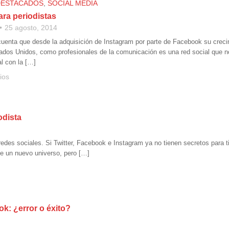
DESTACADOS
,
SOCIAL MEDIA
ara periodistas
25 agosto, 2014
uenta que desde la adquisición de Instagram por parte de Facebook su creci
tados Unidos, como profesionales de la comunicación es una red social que
al con la […]
ios
odista
redes sociales. Si Twitter, Facebook e Instagram ya no tienen secretos para ti
de un nuevo universo, pero […]
ok: ¿error o éxito?